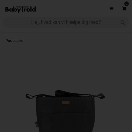
0
Pusletaske