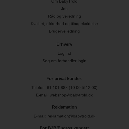
Om BabyTrold
Job
Råd og vejledning
Kvalitet, sikkerhed og tilbagekaldelse
Brugervejledning
Erhverv
Log ind
Søg om forhandler login
For privat kunder:
Telefon:
61 101 888
(10:00 til 12:00)
E-mail: webshop@babytrold.dk
Reklamation
E-mail: reklamation@babytrold.dk
For B2B/Engros kunder: