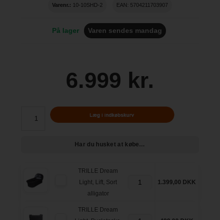
Varenr.:
10-10SHD-2
EAN: 5704211703907
På lager
Varen sendes mandag
6.999 kr.
Har du husket at købe…
TRILLE Dream
Light, Lift, Sort
1.399,00 DKK
alligator
TRILLE Dream