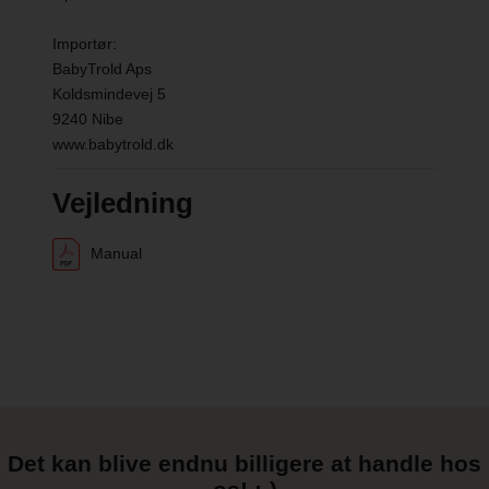
Vægt, total: 16 kg
Importør:
Maks. belastning på barnevognskasse: 15 kg
BabyTrold Aps
Koldsmindevej 5
Anbefalet alder: 0-3+ år
9240 Nibe
www.babytrold.dk
Hjul: Massive, drejelige forhjul (kan låses)
Vejledning
Manual
Det kan blive endnu billigere at handle hos