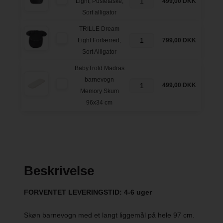
Light, Pusletaske,
499,00 DKK
Sort alligator
TRILLE Dream
Light Forlærred,
799,00 DKK
Sort Alligator
BabyTrold Madras
barnevogn
499,00 DKK
Memory Skum
96x34 cm
Beskrivelse
FORVENTET LEVERINGSTID: 4-6 uger
Skøn barnevogn med et langt liggemål på hele 97 cm.