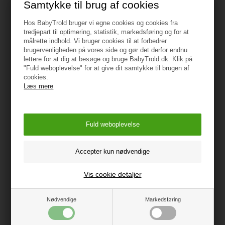
Samtykke til brug af cookies
øje.
Hos BabyTrold bruger vi egne cookies og cookies fra
tredjepart til optimering, statistik, markedsføring og for at
Du har mulighed for at tilkøbe et luksus
målrette indhold. Vi bruger cookies til at forbedrer
klapvognssæde med lang liggelængde på 94 cm. til
brugervenligheden på vores side og gør det derfor endnu
TRILLE Dream Light. På den måde slipper du for at
lettere for at dig at besøge og bruge BabyTrold.dk. Klik på
have et ekstra stel stående, og du kan erhverve dig en
"Fuld weboplevelse" for at give dit samtykke til brugen af
cookies.
luksus klapvogn til en yderst fornuftig pris.
Læs mere
Klapvognssædet leveres med vatteret fodpose og sele.
Sædet kan ligges helt ned til vandret position og har 3
indstillings positioner i ryglænet.
Klapvognssædet er vendbart, så dit barn kan se både
fremad og bagud.
Kompatibelt udstyr
Vis cookie detaljer
- Klapvognssæde,
lift
og
pusletaske
kan tilkøbes.
Nødvendige
Markedsføring