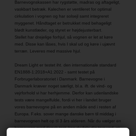
Barnevognskassen har rygstøtte, madras og aftageligt,
vaskbart betræk. Kalechen er ventileret for optimal
cirkulation i vognen og har solsejl samt integreret
myggenet. Håndtaget er betrukket med behageligt
blødt kunstlæder, og styret er højdejusterbart.
Stellet har drejelige forhjul, så vognen er let at køre
med. Disse kan låses, hvis I skal ud og køre i ujævnt
terræn. Leveres med massive hjul.
Dream Light er testet iht. den internationale standard
EN1888-1:2018+A1:2022 - samt testet på
Forbrugerlaboratoriet i Danmark. Barnevogne i
Danmark kræver noget særligt, bl.a. ift. de vind- og
vejrforhold vi har herhjemme. Derfor kan udenlandske
tests være mangelfulde, fordi vi her i landet bruger
vores barnevogne på en anden måde end i resten af
Europa. F.eks. sover mange danske børn til middag i
barnevognen helt op til 3 års alderen. Når du vælger en
barnevogn med dansk test, kan du føle dig tryg ved, at
vognen er testet med disse særlige danske forhold for