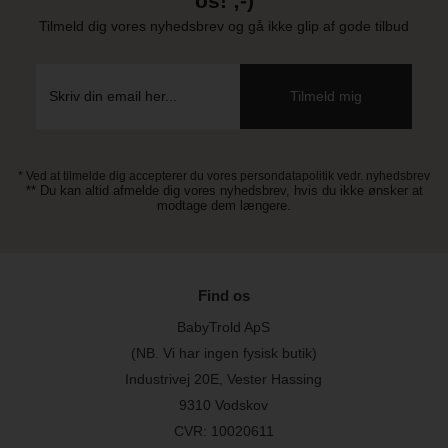
os! ;-)
Tilmeld dig vores nyhedsbrev og gå ikke glip af gode tilbud
* Ved at tilmelde dig accepterer du vores persondatapolitik vedr. nyhedsbrev
** Du kan altid afmelde dig vores nyhedsbrev, hvis du ikke ønsker at
modtage dem længere.
Find os
BabyTrold ApS
(NB. Vi har ingen fysisk butik)
Industrivej 20E, Vester Hassing
9310 Vodskov
CVR: 10020611