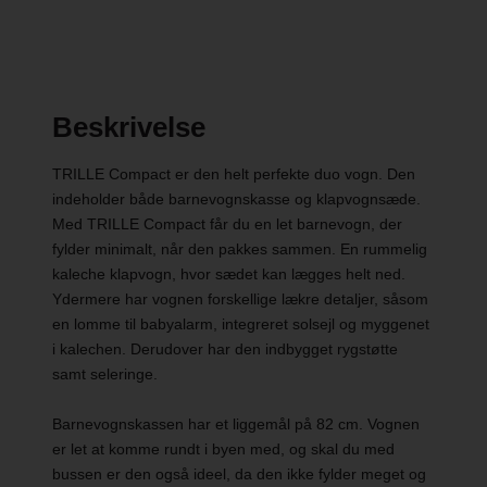
Beskrivelse
TRILLE Compact er den helt perfekte duo vogn. Den
indeholder både barnevognskasse og klapvognsæde.
Med TRILLE Compact får du en let barnevogn, der
fylder minimalt, når den pakkes sammen. En rummelig
kaleche klapvogn, hvor sædet kan lægges helt ned.
Ydermere har vognen forskellige lækre detaljer, såsom
en lomme til babyalarm, integreret solsejl og myggenet
i kalechen. Derudover har den indbygget rygstøtte
samt seleringe.
Barnevognskassen har et liggemål på 82 cm. Vognen
er let at komme rundt i byen med, og skal du med
bussen er den også ideel, da den ikke fylder meget og