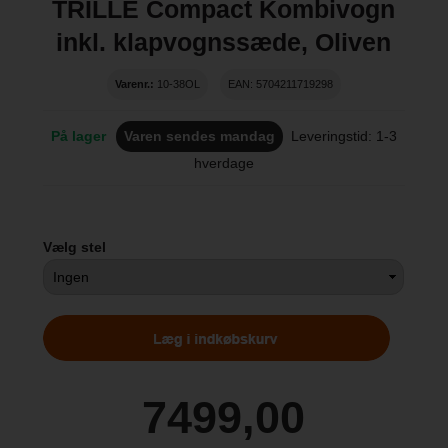
TRILLE Compact Kombivogn
inkl. klapvognssæde, Oliven
Varenr.:
10-38OL
EAN: 5704211719298
På lager
Varen sendes mandag
Leveringstid: 1-3
hverdage
Vælg stel