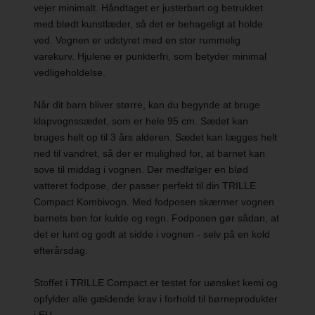
vejer minimalt. Håndtaget er justerbart og betrukket
med blødt kunstlæder, så det er behageligt at holde
ved. Vognen er udstyret med en stor rummelig
varekurv. Hjulene er punkterfri, som betyder minimal
vedligeholdelse.
Når dit barn bliver større, kan du begynde at bruge
klapvognssædet, som er hele 95 cm. Sædet kan
bruges helt op til 3 års alderen. Sædet kan lægges helt
ned til vandret, så der er mulighed for, at barnet kan
sove til middag i vognen. Der medfølger en blød
vatteret fodpose, der passer perfekt til din TRILLE
Compact Kombivogn. Med fodposen skærmer vognen
barnets ben for kulde og regn. Fodposen gør sådan, at
det er lunt og godt at sidde i vognen - selv på en kold
efterårsdag.
Stoffet i TRILLE Compact er testet for uønsket kemi og
opfylder alle gældende krav i forhold til børneprodukter
i EU.