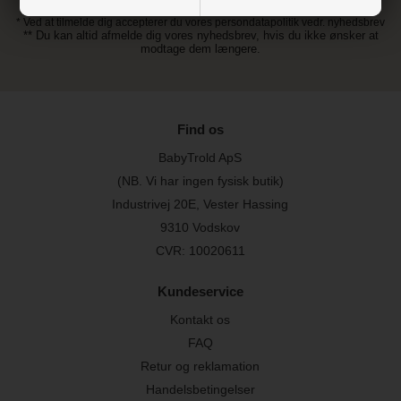
* Ved at tilmelde dig accepterer du vores persondatapolitik vedr. nyhedsbrev
** Du kan altid afmelde dig vores nyhedsbrev, hvis du ikke ønsker at
modtage dem længere.
Find os
BabyTrold ApS
(NB. Vi har ingen fysisk butik)
Industrivej 20E, Vester Hassing
9310 Vodskov
CVR: 10020611
Kundeservice
Kontakt os
FAQ
Retur og reklamation
Handelsbetingelser