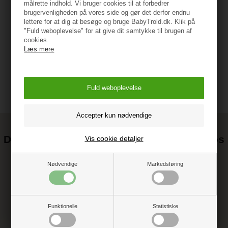
40 cm
målrette indhold. Vi bruger cookies til at forbedrer
brugervenligheden på vores side og gør det derfor endnu
lettere for at dig at besøge og bruge BabyTrold.dk. Klik på
Vejledning
"Fuld weboplevelse" for at give dit samtykke til brugen af
cookies.
Læs mere
Det kan blive endnu billigere at handle hos
Vis cookie detaljer
os! ;-)
Tilmeld dig vores nyhedsbrev og gå ikke glip af gode tilbud
Nødvendige
Markedsføring
Funktionelle
Statistiske