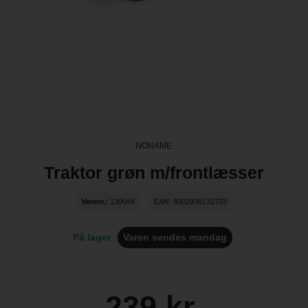
NONAME
Traktor grøn m/frontlæsser
Varenr.:
130048
EAN: 8002936132703
På lager
Varen sendes mandag
239 kr.