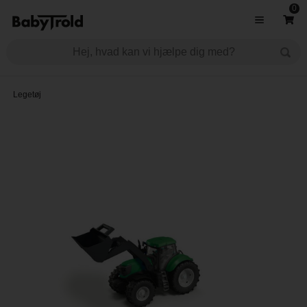
0
Legetøj