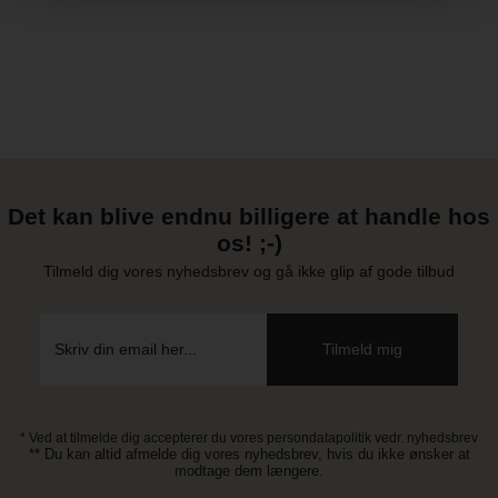
Vi anbefaler tørretumbling på middelvarme.
Sikkerhed: kryds remmene før du bærer barnet
Det kan blive endnu billigere at handle hos
os! ;-)
Tilmeld dig vores nyhedsbrev og gå ikke glip af gode tilbud
* Ved at tilmelde dig accepterer du vores persondatapolitik vedr. nyhedsbrev
** Du kan altid afmelde dig vores nyhedsbrev, hvis du ikke ønsker at
modtage dem længere.