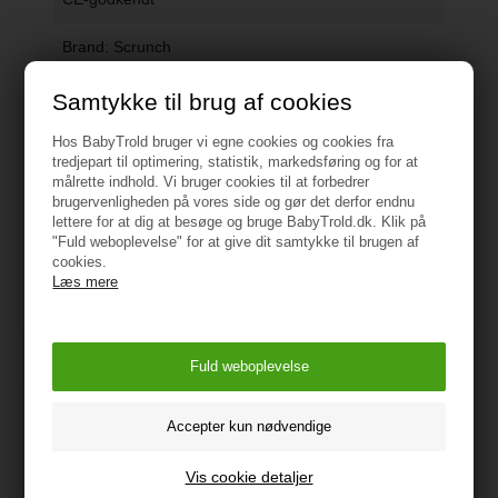
Brand: Scrunch
Samtykke til brug af cookies
Vejledning
Hos BabyTrold bruger vi egne cookies og cookies fra
tredjepart til optimering, statistik, markedsføring og for at
målrette indhold. Vi bruger cookies til at forbedrer
brugervenligheden på vores side og gør det derfor endnu
lettere for at dig at besøge og bruge BabyTrold.dk. Klik på
"Fuld weboplevelse" for at give dit samtykke til brugen af
Måske er du også interesseret i
cookies.
følgende produkter
Læs mere
Vis cookie detaljer