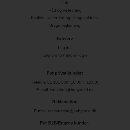
Job
Råd og vejledning
Kvalitet, sikkerhed og tilbagekaldelse
Brugervejledning
Erhverv
Log ind
Søg om forhandler login
For privat kunder:
Telefon:
61 101 888
(10:00 til 12:00)
E-mail: webshop@babytrold.dk
Reklamation
E-mail: reklamation@babytrold.dk
For B2B/Engros kunder: