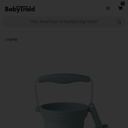
0
Legetøj