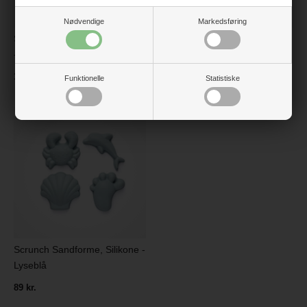
Nødvendige
Markedsføring
Scrunch Vandkande, Silikone
Scrunch Armbånd - lyseblå
- Lyseblå
29 kr.
119 kr.
Funktionelle
Statistiske
Scrunch Sandforme, Silikone -
Lyseblå
89 kr.