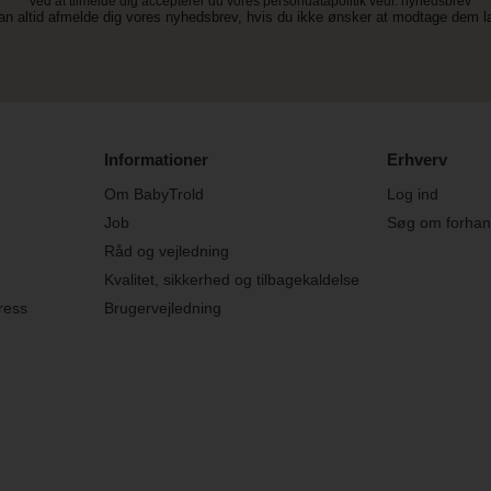
* Ved at tilmelde dig accepterer du vores persondatapolitik vedr. nyhedsbrev
an altid afmelde dig vores nyhedsbrev, hvis du ikke ønsker at modtage dem 
Informationer
Erhverv
Om BabyTrold
Log ind
Job
Søg om forhand
Råd og vejledning
Kvalitet, sikkerhed og tilbagekaldelse
ress
Brugervejledning