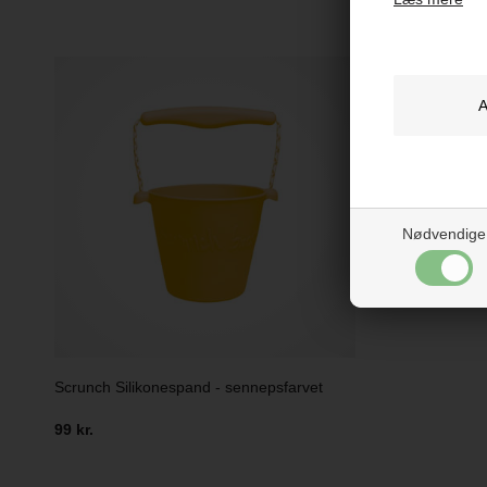
Nødvendige
Scrunch Silikonespand - sennepsfarvet
99 kr.