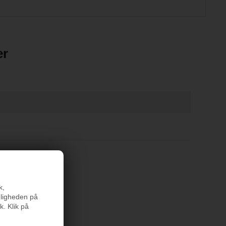
er
k,
nligheden på
k. Klik på
rodukter