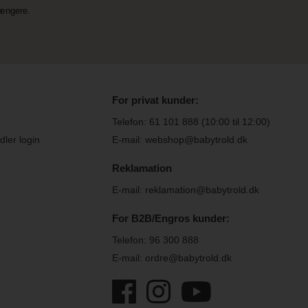
længere.
For privat kunder:
Telefon:
61 101 888
(10:00 til 12:00)
ler login
E-mail: webshop@babytrold.dk
Reklamation
E-mail: reklamation@babytrold.dk
For B2B/Engros kunder:
Telefon:
96 300 888
E-mail: ordre@babytrold.dk