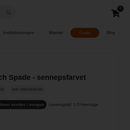
0
Institutionsvogne
Mærker
Blog
Outlet
ch Spade - sennepsfarvet
631
EAN: 5060240382491
Varen sendes i morgen
Leveringstid: 1-3 hverdage