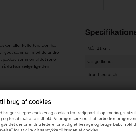
Specifikation
tasken eller kufferten. Den har
Mål: 21 cm.
sser godt sammen med de andre
t pakkes sammen til det rene
CE-godkendt
, så du kan vælge lige den
Brand: Scrunch
Vejledning
il brug af cookies
bruger vi egne cookies og cookies fra tredjepart til optimering, statisti
 og for at målrette indhold. Vi bruger cookies til at forbedrer brugerve
 gør det derfor endnu lettere for at dig at besøge og bruge BabyTrold.d
velse" for at give dit samtykke til brugen af cookies.
r du også interesseret i følgende p