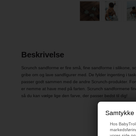
Beskrivelse
Scrunch sandforme er fire små, fine sandforme i silikone, 
gribe om og lave sandfigurer med. De fylder ingenting i task
passer godt sammen med de andre Scrunch-produkter. Forme
er nemme at have med på farten. Scrunch sandformene finde
så du kan vælge lige den farve, der passer bedst til dig!
Samtykke t
Hos BabyTrold 
markedsføring
vores side og