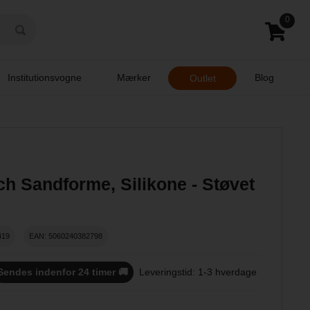
0
Institutionsvogne
Mærker
Blog
Outlet
h Sandforme, Silikone - Støvet
419
EAN: 5060240382798
Sendes indenfor 24 timer 🚚
Leveringstid: 1-3 hverdage