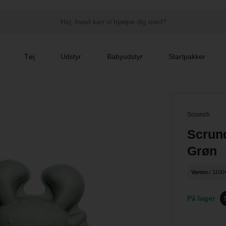
Tøj
Udstyr
Babyudstyr
Startpakker
Scrunch
Scrunc
Grøn
Varenr.:
1100
På lager