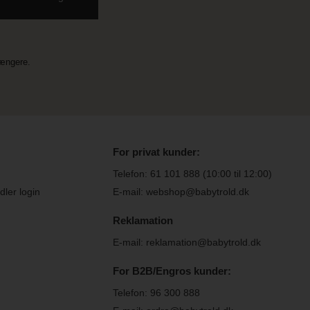
længere.
For privat kunder:
Telefon:
61 101 888
(10:00 til 12:00)
ler login
E-mail: webshop@babytrold.dk
Reklamation
E-mail: reklamation@babytrold.dk
For B2B/Engros kunder:
Telefon:
96 300 888