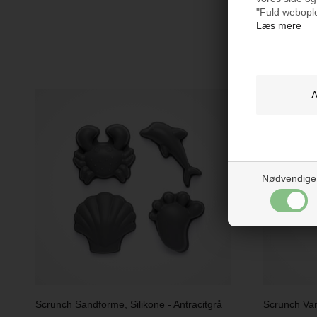
"Fuld webople
Læs mere
Måske e
Nødvendige
Scrunch Sandforme, Silikone - Antracitgrå
Scrunch Van