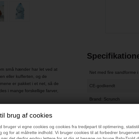
Specifikation
som små hænder har let ved at
Net med fire sandforme i 
en eller kufferten, og de
ne er pakket i et net, så de
CE-godkendt
s i mange forskellige farver,
Brand: Scrunch
il brug af cookies
Vejledning
bruger vi egne cookies og cookies fra tredjepart til optimering, statisti
 og for at målrette indhold. Vi bruger cookies til at forbedrer brugerve
 gør det derfor endnu lettere for at dig at besøge og bruge BabyTrold.d