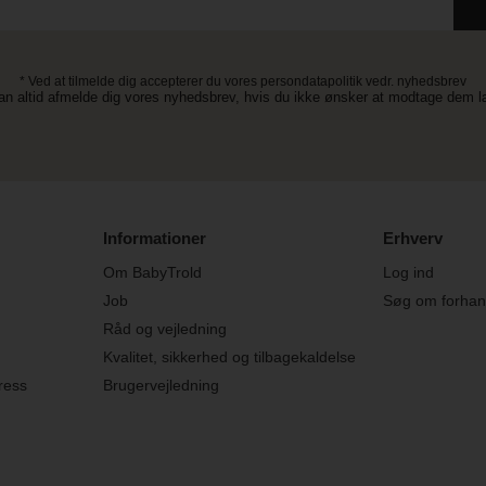
* Ved at tilmelde dig accepterer du vores persondatapolitik vedr. nyhedsbrev
an altid afmelde dig vores nyhedsbrev, hvis du ikke ønsker at modtage dem 
Informationer
Erhverv
Om BabyTrold
Log ind
Job
Søg om forhand
Råd og vejledning
Kvalitet, sikkerhed og tilbagekaldelse
ress
Brugervejledning