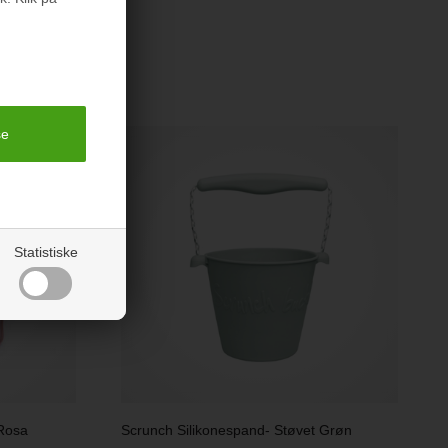
rodukter
Statistiske
 Rosa
Scrunch Silikonespand- Støvet Grøn