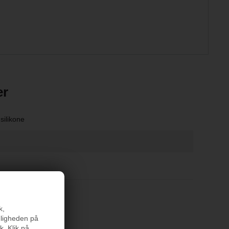
er
silikone
k,
nligheden på
k. Klik på