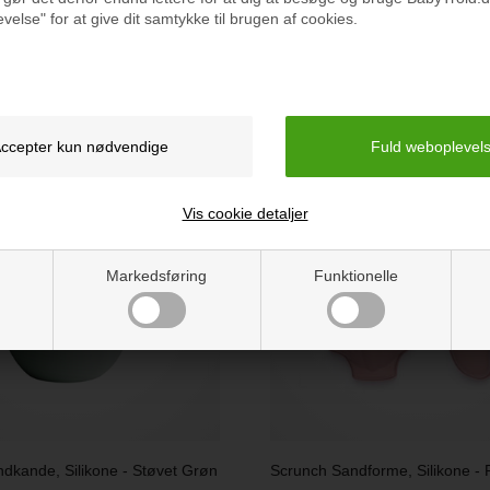
velse" for at give dit samtykke til brugen af cookies.
r du også interesseret i følgende p
Vis cookie detaljer
Markedsføring
Funktionelle
dkande, Silikone - Støvet Grøn
Scrunch Sandforme, Silikone -