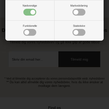
Nødvendige
Markedsføring
Funktionelle
Statistiske
Det kan blive endnu billigere at handle hos
os! ;-)
Tilmeld dig vores nyhedsbrev og gå ikke glip af gode tilbud
* Ved at tilmelde dig accepterer du vores persondatapolitik vedr. nyhedsbrev
** Du kan altid afmelde dig vores nyhedsbrev, hvis du ikke ønsker at
modtage dem længere.
Find os