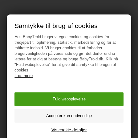
Samtykke til brug af cookies
Specifikationer
Hos BabyTrold bruger vi egne cookies og cookies fra
tredjepart til optimering, statistik, markedsføring og for at
Alder: 1,5+ år
målrette indhold. Vi bruger cookies til at forbedrer
brugervenligheden på vores side og gør det derfor endnu
Vægt: 2,3 kg
lettere for at dig at besøge og bruge BabyTrold.dk. Klik på
"Fuld weboplevelse" for at give dit samtykke til brugen af
cookies.
ADVARSEL:
Læs mere
Må ikke anvendes af børn over 36 måneder.
Må ikke bruges i trafikken.
Vejledning
Brugermanual
Vis cookie detaljer