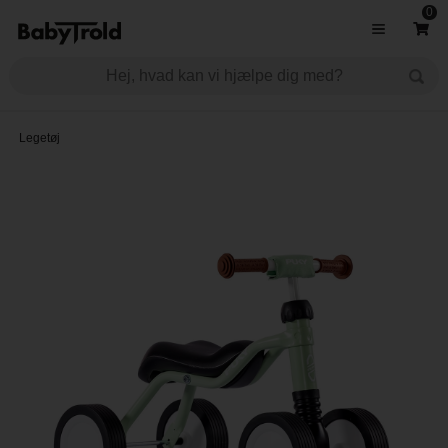
0
Legetøj