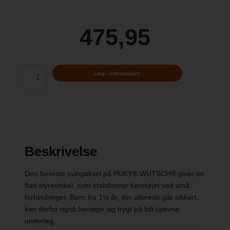
475,95
Beskrivelse
Den forreste svingaksel på PUKY® WUTSCH® giver en
flad styrevinkel, som stabiliserer køretøjet ved små
forhindringer. Børn fra 1½ år, der allerede går sikkert,
kan derfor også bevæge sig trygt på lidt ujævne
underlag.