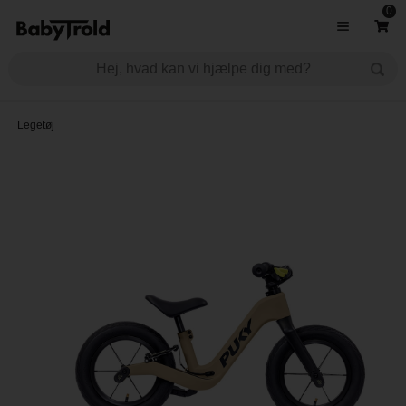
0
Legetøj