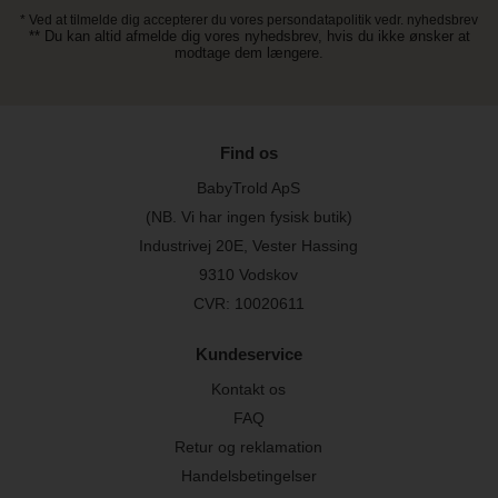
* Ved at tilmelde dig accepterer du vores persondatapolitik vedr. nyhedsbrev
** Du kan altid afmelde dig vores nyhedsbrev, hvis du ikke ønsker at
modtage dem længere.
Find os
BabyTrold ApS
(NB. Vi har ingen fysisk butik)
Industrivej 20E, Vester Hassing
9310 Vodskov
CVR: 10020611
Kundeservice
Kontakt os
FAQ
Retur og reklamation
Handelsbetingelser