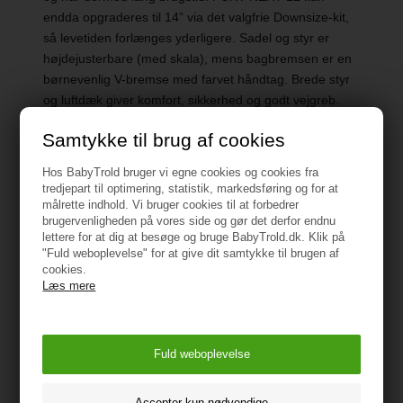
endda opgraderes til 14” via det valgfrie Downsize-kit,
så levetiden forlænges yderligere. Sadel og styr er
højdejusterbare (med skala), mens bagbremsen er en
børnevenlig V-bremse med farvet håndtag. Brede styr
og luftdæk giver komfort, sikkerhed og godt vejgreb.
Samtykke til brug af cookies
Hos BabyTrold bruger vi egne cookies og cookies fra
tredjepart til optimering, statistik, markedsføring og for at
målrette indhold. Vi bruger cookies til at forbedrer
Specifikationer
brugervenligheden på vores side og gør det derfor endnu
lettere for at dig at besøge og bruge BabyTrold.dk. Klik på
"Fuld weboplevelse" for at give dit samtykke til brugen af
Alder: 2+ år
cookies.
Læs mere
Vægt: 4,09 kg
ADVARSEL:
Bruges med beskyttelsesudstyr.
Må ikke bruges i trafikken.