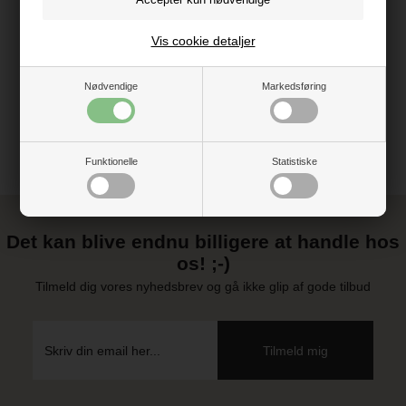
Vejledning
Vis cookie detaljer
Brugermanual
Nødvendige
Markedsføring
Funktionelle
Statistiske
Det kan blive endnu billigere at handle hos
os! ;-)
Tilmeld dig vores nyhedsbrev og gå ikke glip af gode tilbud