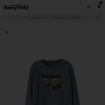
0
Tøj