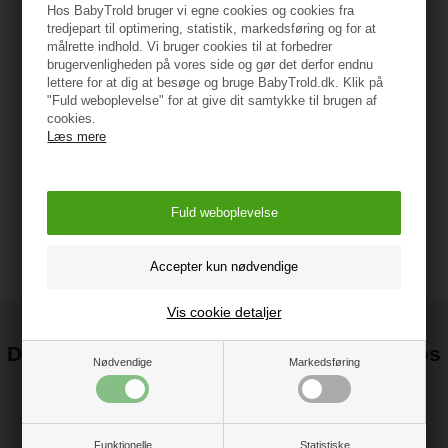
Hos BabyTrold bruger vi egne cookies og cookies fra
tredjepart til optimering, statistik, markedsføring og for at
målrette indhold. Vi bruger cookies til at forbedrer
Specifikationer
brugervenligheden på vores side og gør det derfor endnu
lettere for at dig at besøge og bruge BabyTrold.dk. Klik på
"Fuld weboplevelse" for at give dit samtykke til brugen af
cookies.
Læs mere
Vejledning
Vis cookie detaljer
Det kan blive endnu billigere at handle hos
Nødvendige
Markedsføring
os! ;-)
Tilmeld dig vores nyhedsbrev og gå ikke glip af gode tilbud
Funktionelle
Statistiske