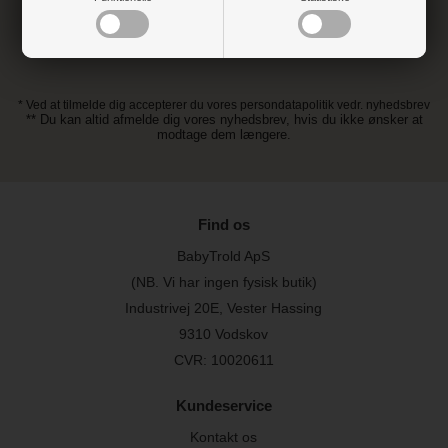
* Ved at tilmelde dig accepterer du vores persondatapolitik vedr. nyhedsbrev
** Du kan altid afmelde dig vores nyhedsbrev, hvis du ikke ønsker at
modtage dem længere.
Find os
BabyTrold ApS
(NB. Vi har ingen fysisk butik)
Industrivej 20E, Vester Hassing
9310 Vodskov
CVR: 10020611
Kundeservice
Kontakt os