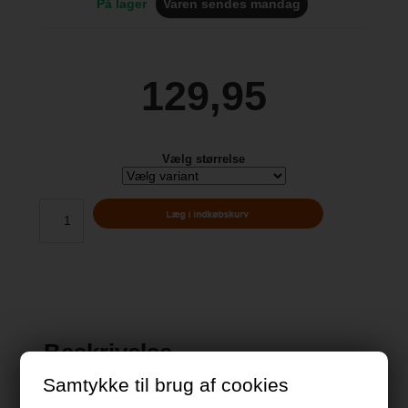
På lager
Varen sendes mandag
129,95
Vælg størrelse
Beskrivelse
Samtykke til brug af cookies