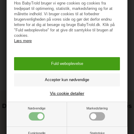
Hos BabyTrold bruger vi egne cookies og cookies fra
tredjepart til optimering, statistik, markedsføring og for at
målrette indhold. Vi bruger cookies til at forbedrer
Specifikationer
brugervenligheden på vores side og gør det derfor endnu
lettere for at dig at besøge og bruge BabyTrold.dk. Klik på
"Fuld weboplevelse" for at give dit samtykke til brugen af
cookies.
Læs mere
Vejledning
Vis cookie detaljer
Det kan blive endnu billigere at handle hos
Nødvendige
Markedsføring
os! ;-)
Tilmeld dig vores nyhedsbrev og gå ikke glip af gode tilbud
Funktionelle
Statistiske