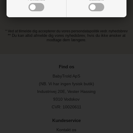
* Ved at tilmelde dig accepterer du vores persondatapolitik vedr. nyhedsbrev
** Du kan altid afmelde dig vores nyhedsbrev, hvis du ikke ønsker at
modtage dem længere.
Find os
BabyTrold ApS
(NB. Vi har ingen fysisk butik)
Industrivej 20E, Vester Hassing
9310 Vodskov
CVR: 10020611
Kundeservice
Kontakt os