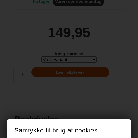
På lager
Varen sendes mandag
149,95
Vælg størrelse
Beskrivelse
Samtykke til brug af cookies