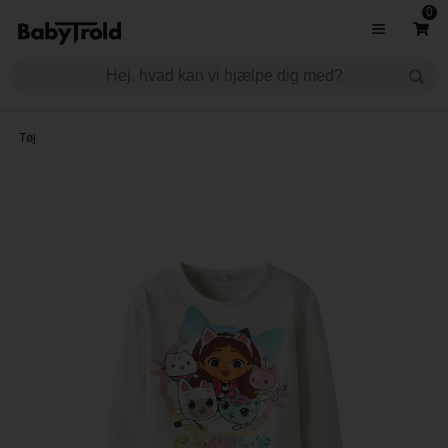
0
Tøj