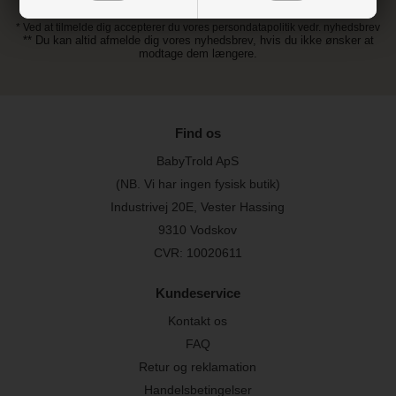
* Ved at tilmelde dig accepterer du vores persondatapolitik vedr. nyhedsbrev
** Du kan altid afmelde dig vores nyhedsbrev, hvis du ikke ønsker at
modtage dem længere.
Find os
BabyTrold ApS
(NB. Vi har ingen fysisk butik)
Industrivej 20E, Vester Hassing
9310 Vodskov
CVR: 10020611
Kundeservice
Kontakt os
FAQ
Retur og reklamation
Handelsbetingelser