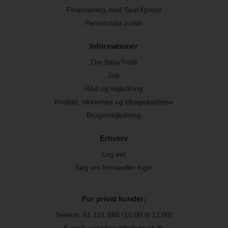
Finansiering med SparXpress
Persondata politik
Informationer
Om BabyTrold
Job
Råd og vejledning
Kvalitet, sikkerhed og tilbagekaldelse
Brugervejledning
Erhverv
Log ind
Søg om forhandler login
For privat kunder:
Telefon:
61 101 888
(10:00 til 12:00)
E-mail: webshop@babytrold.dk