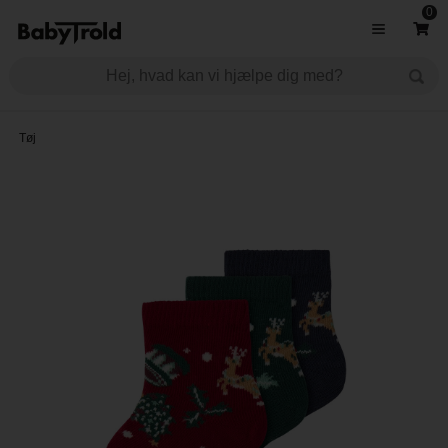
0
Tøj