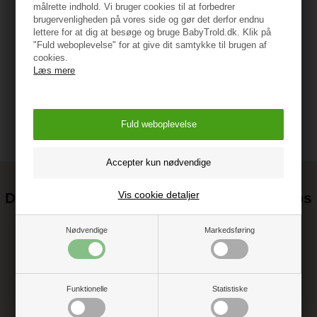
målrette indhold. Vi bruger cookies til at forbedrer
brugervenligheden på vores side og gør det derfor endnu
lettere for at dig at besøge og bruge BabyTrold.dk. Klik på
"Fuld weboplevelse" for at give dit samtykke til brugen af
Vejledning
cookies.
Læs mere
Vis cookie detaljer
Det kan blive endnu billigere at handle hos
os! ;-)
Nødvendige
Markedsføring
Tilmeld dig vores nyhedsbrev og gå ikke glip af gode tilbud
Funktionelle
Statistiske