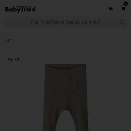
0
Tøj