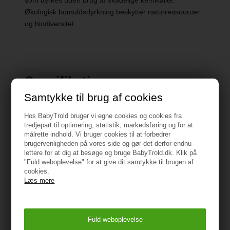
som dyrkes uden brug af skadelige kemikalier.
Økologisk bomuldsdyrkning beskytter naturressourcer
og biodiversitet.
Specifikationer
Samtykke til brug af cookies
Produkttype : Leggings
Hos BabyTrold bruger vi egne cookies og cookies fra
tredjepart til optimering, statistik, markedsføring og for at
Detaljer : Elastisk talje
målrette indhold. Vi bruger cookies til at forbedrer
brugervenligheden på vores side og gør det derfor endnu
Pasform : Regular fit
lettere for at dig at besøge og bruge BabyTrold.dk. Klik på
"Fuld weboplevelse" for at give dit samtykke til brugen af
cookies.
Materiale: 57% økologisk bomuld, 38% modal og 5%
Læs mere
elstan
ADVARSEL
Hold den væk fra ild