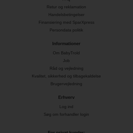
Retur og reklamation
Handelsbetingelser
Finansiering med SparXpress
Persondata politik
Informationer
Om BabyTrold
Job
Råd og vejledning
Kvalitet, sikkerhed og tilbagekaldelse
Brugervejledning
Erhverv
Log ind
Søg om forhandler login
For privat kunder: