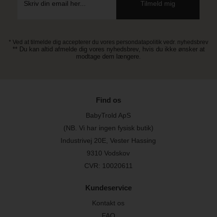
* Ved at tilmelde dig accepterer du vores persondatapolitik vedr. nyhedsbrev
** Du kan altid afmelde dig vores nyhedsbrev, hvis du ikke ønsker at
modtage dem længere.
Find os
BabyTrold ApS
(NB. Vi har ingen fysisk butik)
Industrivej 20E, Vester Hassing
9310 Vodskov
CVR: 10020611
Kundeservice
Kontakt os
FAQ