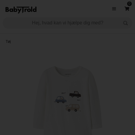
0
Tøj