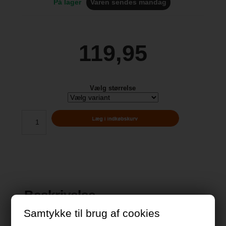
På lager
Varen sendes mandag
119,95
Vælg størrelse
Beskrivelse
Samtykke til brug af cookies