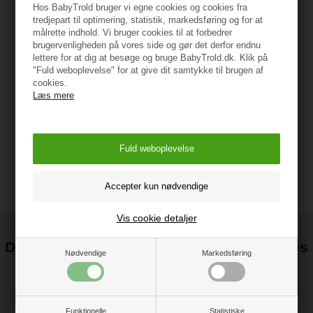
Hos BabyTrold bruger vi egne cookies og cookies fra
tredjepart til optimering, statistik, markedsføring og for at
målrette indhold. Vi bruger cookies til at forbedrer
Specifikationer
brugervenligheden på vores side og gør det derfor endnu
lettere for at dig at besøge og bruge BabyTrold.dk. Klik på
"Fuld weboplevelse" for at give dit samtykke til brugen af
cookies.
Læs mere
Vejledning
Vis cookie detaljer
Det kan blive endnu billigere at handle hos
Nødvendige
Markedsføring
os! ;-)
Tilmeld dig vores nyhedsbrev og gå ikke glip af gode tilbud
Funktionelle
Statistiske