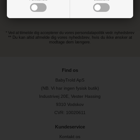
* Ved at tilmelde dig accepterer du vores persondatapolitik vedr. nyhedsbrev
** Du kan altid afmelde dig vores nyhedsbrev, hvis du ikke ønsker at
modtage dem længere.
Find os
BabyTrold ApS
(NB. Vi har ingen fysisk butik)
Industrivej 20E, Vester Hassing
9310 Vodskov
CVR: 10020611
Kundeservice
Kontakt os