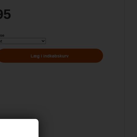
95
lse