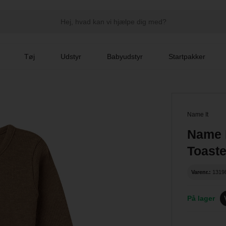
Tøj
Udstyr
Babyudstyr
Startpakker
Name It
Name 
Toast
Varenr.:
1319
På lager