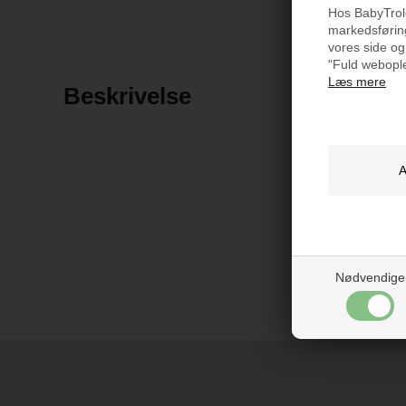
Hos BabyTrold 
markedsføring
vores side og
"Fuld webople
Læs mere
Beskrivelse
Nødvendige