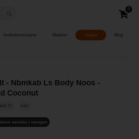
0
Institutionsvogne
Mærker
Blog
Outlet
It - Nbmkab Ls Body Noos -
ed Coconut
8041-TC
EAN:
Varen sendes i morgen