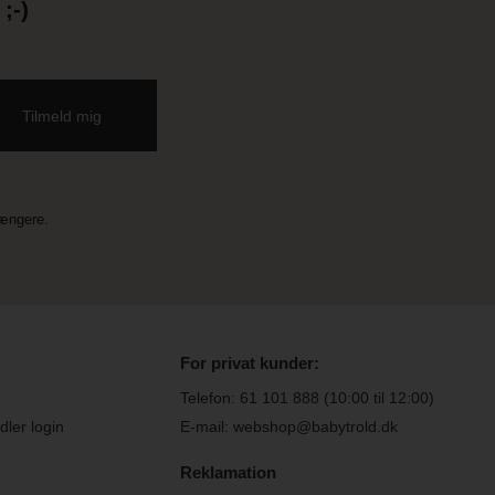
;-)
længere.
For privat kunder:
Telefon:
61 101 888
(10:00 til 12:00)
ler login
E-mail: webshop@babytrold.dk
Reklamation