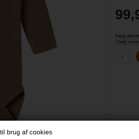
99,
Vælg større
il brug af cookies