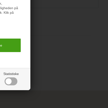
k,
nligheden på
k. Klik på
er
Statistiske