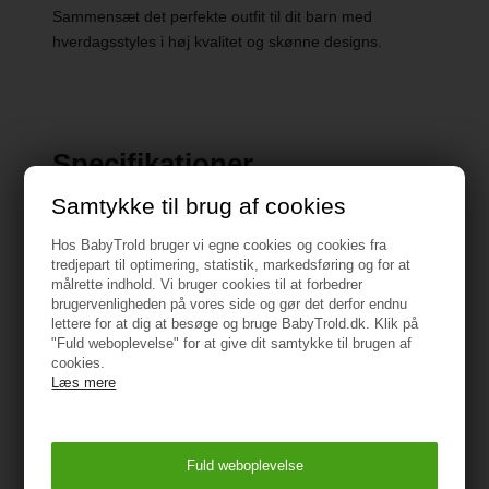
Sammensæt det perfekte outfit til dit barn med
hverdagsstyles i høj kvalitet og skønne designs.
Specifikationer
Samtykke til brug af cookies
Produkttype: Bukser i regular fit
Hos BabyTrold bruger vi egne cookies og cookies fra
tredjepart til optimering, statistik, markedsføring og for at
Lukning: Trykknaplukning og halv, falsk gylp
målrette indhold. Vi bruger cookies til at forbedrer
brugervenligheden på vores side og gør det derfor endnu
Lommer: Forlommer
lettere for at dig at besøge og bruge BabyTrold.dk. Klik på
"Fuld weboplevelse" for at give dit samtykke til brugen af
cookies.
Ben detaljer: Elastiske benåbninger
Læs mere
Detaljer: Justerbar talje, Elastisk talje, Broderet
detalje
Pasform: Dette par bukser har en regular fit-pasform