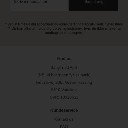
* Ved at tilmelde dig accepterer du vores persondatapolitik vedr. nyhedsbrev
** Du kan altid afmelde dig vores nyhedsbrev, hvis du ikke ønsker at
modtage dem længere.
Find os
BabyTrold ApS
(NB. Vi har ingen fysisk butik)
Industrivej 20E, Vester Hassing
9310 Vodskov
CVR: 10020611
Kundeservice
Kontakt os
FAQ