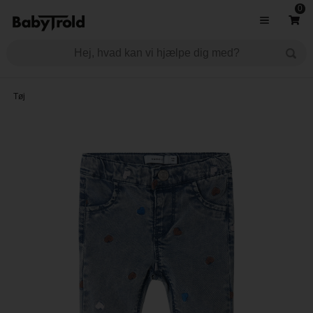
0
Tøj