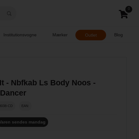
0
Institutionsvogne
Mærker
Blog
Outlet
t - Nbfkab Ls Body Noos -
 Dancer
8038-CD
EAN:
Varen sendes mandag