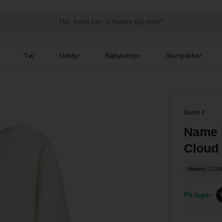
Tøj
Udstyr
Babyudstyr
Startpakker
Name It
Name I
Cloud
Varenr.:
1319
På lager