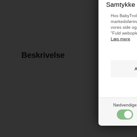
Samtykke t
Hos BabyTrold 
markedsføring
vores side og
"Fuld webople
Læs mere
Beskrivelse
Nødvendige