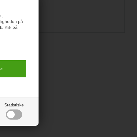
k,
nligheden på
k. Klik på
er
Statistiske