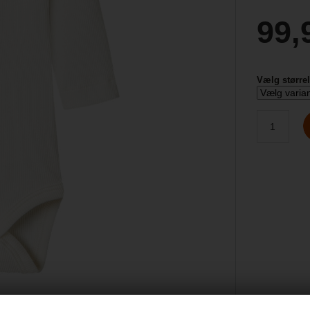
99,
Vælg større