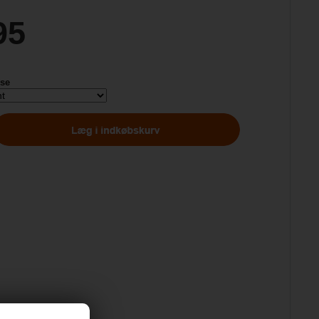
95
lse