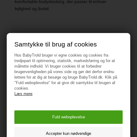
komfortable bodystocking, der passer til enhver
lejlighed og årstid.
Specifikationer
Samtykke til brug af cookies
Hos BabyTrold bruger vi egne cookies og cookies fra
Produkttype: Bodysuit
tredjepart til optimering, statistik, markedsføring og for at
målrette indhold. Vi bruger cookies til at forbedrer
brugervenligheden på vores side og gør det derfor endnu
Halsudskæring : O-hals
lettere for at dig at besøge og bruge BabyTrold.dk. Klik på
"Fuld weboplevelse" for at give dit samtykke til brugen af
Ærme : Langærmet (L/S)
cookies.
Læs mere
Lukning: Trykknapslukning
Ekstradetaljer : Blondedetalje
ADVARSEL!
Holdes væk fra ild