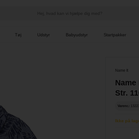
Tøj
Udstyr
Babyudstyr
Startpakker
Name It
Name I
Str. 1
Varenr.:
1322
Ikke på lag