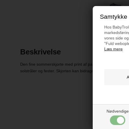
Samtykke t
Hos BabyTrold 
markedsføring
vores side og
"Fuld webople
Læs mere
Beskrivelse
Den fine sommerskjorte med print af palmeblade passer perf
solstråler og fester. Skjorten kan bidrage til dit barns garde
Nødvendige