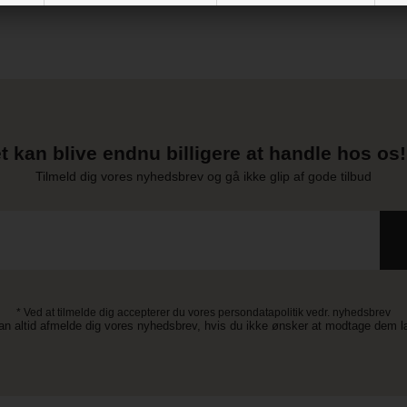
t kan blive endnu billigere at handle hos os! 
Tilmeld dig vores nyhedsbrev og gå ikke glip af gode tilbud
* Ved at tilmelde dig accepterer du vores persondatapolitik vedr. nyhedsbrev
an altid afmelde dig vores nyhedsbrev, hvis du ikke ønsker at modtage dem 