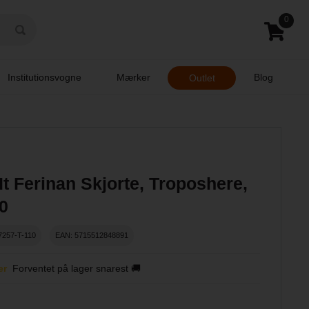
0
Institutionsvogne
Mærker
Blog
Outlet
t Ferinan Skjorte, Troposhere,
10
7257-T-110
EAN: 5715512848891
er
Forventet på lager snarest 🚚