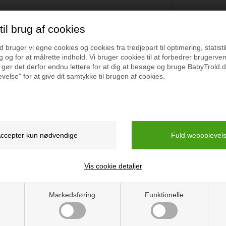
il brug af cookies
bruger vi egne cookies og cookies fra tredjepart til optimering, statisti
 og for at målrette indhold. Vi bruger cookies til at forbedrer brugerve
 gør det derfor endnu lettere for at dig at besøge og bruge BabyTrold.d
velse" for at give dit samtykke til brugen af cookies.
Specifikation
ekt til sommerens ferier,
Materiale: 100% Bomuld
robe med et klassisk look.
Pasform: Regular fit
Vis cookie detaljer
Vejledning
Markedsføring
Funktionelle