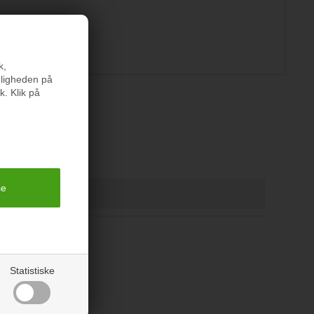
k,
nligheden på
k. Klik på
er
Statistiske