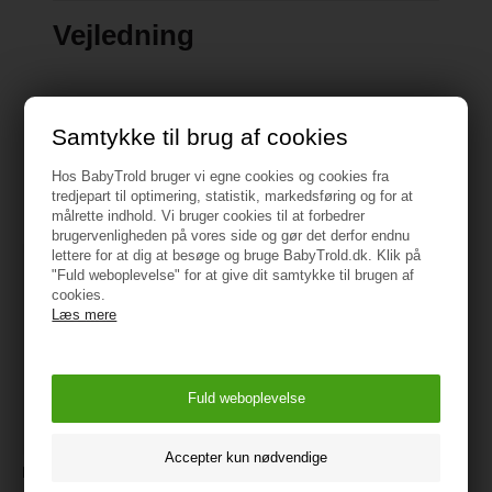
Vejledning
Samtykke til brug af cookies
Måske er du også interesseret i
Hos BabyTrold bruger vi egne cookies og cookies fra
følgende produkter
tredjepart til optimering, statistik, markedsføring og for at
målrette indhold. Vi bruger cookies til at forbedrer
brugervenligheden på vores side og gør det derfor endnu
lettere for at dig at besøge og bruge BabyTrold.dk. Klik på
"Fuld weboplevelse" for at give dit samtykke til brugen af
cookies.
Læs mere
Moulin Roty Stor sutteklud,