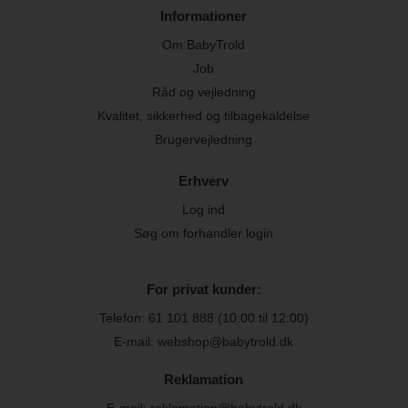
Informationer
Om BabyTrold
Job
Råd og vejledning
Kvalitet, sikkerhed og tilbagekaldelse
Brugervejledning
Erhverv
Log ind
Søg om forhandler login
For privat kunder:
Telefon:
61 101 888
(10:00 til 12:00)
E-mail: webshop@babytrold.dk
Reklamation
E-mail: reklamation@babytrold.dk