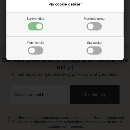
Grå kat
Vis cookie detaljer
199 kr.
Nødvendige
Markedsføring
Funktionelle
Statistiske
Det kan blive endnu billigere at handle hos
os! ;-)
Tilmeld dig vores nyhedsbrev og gå ikke glip af gode tilbud
* Ved at tilmelde dig accepterer du vores persondatapolitik vedr. nyhedsbrev
** Du kan altid afmelde dig vores nyhedsbrev, hvis du ikke ønsker at
modtage dem længere.