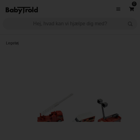
0
Legetøj