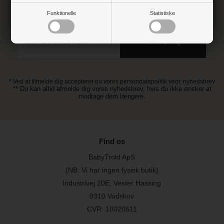
Tilmeld dig vores nyhedsbrev og gå ikke glip af gode tilbud
Funktionelle
Statistiske
* Ved at tilmelde dig accepterer du vores persondatapolitik vedr. nyhedsbrev
** Du kan altid afmelde dig vores nyhedsbrev, hvis du ikke ønsker at
modtage dem længere.
Find os
BabyTrold ApS
(NB. Vi har ingen fysisk butik)
Industrivej 20E, Vester Hassing
9310 Vodskov
CVR: 10020611