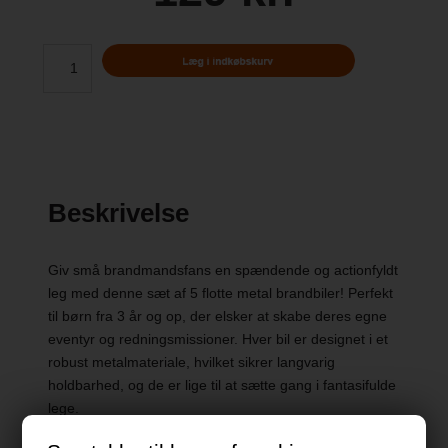
Beskrivelse
Giv små brandmandsfans en spændende og actionfyldt
leg med denne sæt af 5 flotte metal brandbiler! Perfekt
til børn fra 3 år og op, der elsker at skabe deres egne
eventyr og redningsmissioner. Hver bil er designet i et
robust metalmateriale, hvilket sikrer langvarig
holdbarhed, og de er lige til at sætte gang i fantasifulde
lege.