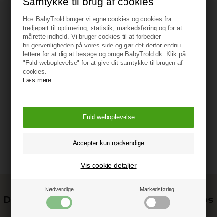
Samtykke til brug af cookies
Hos BabyTrold bruger vi egne cookies og cookies fra
tredjepart til optimering, statistik, markedsføring og for at
målrette indhold. Vi bruger cookies til at forbedrer
Specifikationer
brugervenligheden på vores side og gør det derfor endnu
lettere for at dig at besøge og bruge BabyTrold.dk. Klik på
"Fuld weboplevelse" for at give dit samtykke til brugen af
+ 3 år
cookies.
Læs mere
Vejledning
Vis cookie detaljer
Nødvendige
Markedsføring
Det kan blive endnu billigere at handle hos
os! ;-)