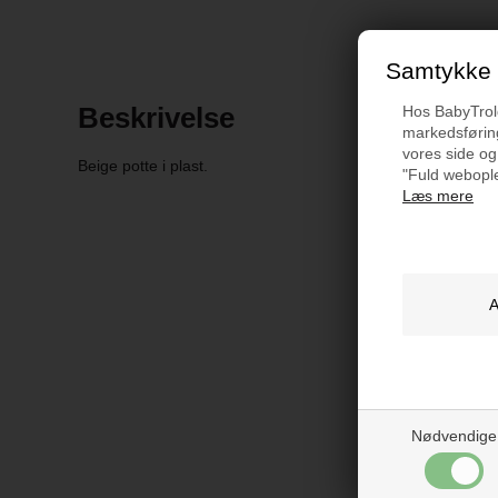
Samtykke t
Beskrivelse
Hos BabyTrold 
markedsføring
vores side og
Beige potte i plast.
"Fuld webople
Læs mere
Nødvendige