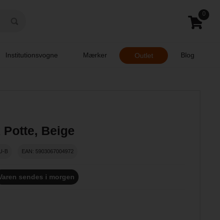
0
Institutionsvogne
Mærker
Blog
Outlet
 Potte, Beige
U-B
EAN: 5903067004972
Varen sendes i morgen