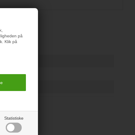
er
k,
nligheden på
k. Klik på
Statistiske