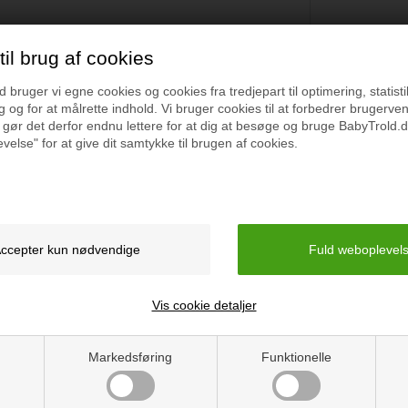
il brug af cookies
Specifikation
bruger vi egne cookies og cookies fra tredjepart til optimering, statisti
 og for at målrette indhold. Vi bruger cookies til at forbedrer brugerve
 gør det derfor endnu lettere for at dig at besøge og bruge BabyTrold.d
velse" for at give dit samtykke til brugen af cookies.
Type: Potte
Farve: Beige
Mål: 28 x 23 cm
Vægt: 290 g
Vis cookie detaljer
Vejledning
Markedsføring
Funktionelle