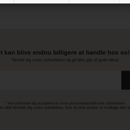
t kan blive endnu billigere at handle hos os! 
Tilmeld dig vores nyhedsbrev og gå ikke glip af gode tilbud
* Ved at tilmelde dig accepterer du vores persondatapolitik vedr. nyhedsbrev
an altid afmelde dig vores nyhedsbrev, hvis du ikke ønsker at modtage dem 