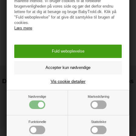
målrette indhold. Vi bruger cookies til at forbedrer
brugervenligheden på vores side og gør det derfor endnu
lettere for at dig at besøge og bruge BabyTrold.dk. Klik på
Vejledning
"Fuld weboplevelse" for at give dit samtykke til brugen af
cookies.
Læs mere
Det kan blive endnu billigere at handle hos
Vis cookie detaljer
os! ;-)
Tilmeld dig vores nyhedsbrev og gå ikke glip af gode tilbud
Nødvendige
Markedsføring
Funktionelle
Statistiske