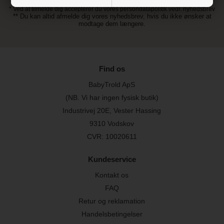
* Ved at tilmelde dig accepterer du vores persondatapolitik vedr. nyhedsbrev
** Du kan altid afmelde dig vores nyhedsbrev, hvis du ikke ønsker at
modtage dem længere.
Find os
BabyTrold ApS
(NB. Vi har ingen fysisk butik)
Industrivej 20E, Vester Hassing
9310 Vodskov
CVR: 10020611
Kundeservice
Kontakt os
FAQ
Retur og reklamation
Handelsbetingelser