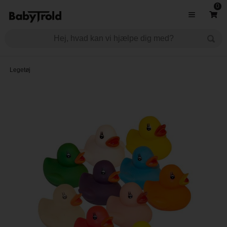
0
Legetøj