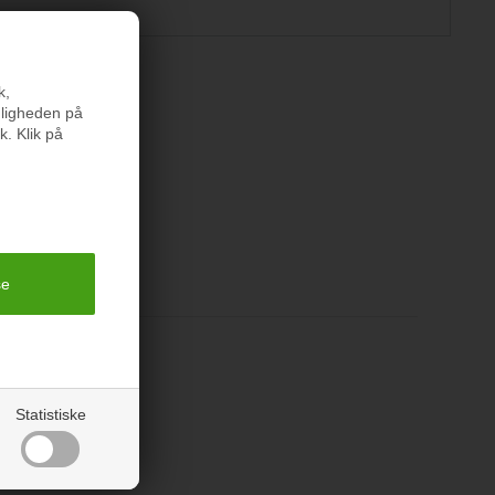
k,
er
nligheden på
k. Klik på
Statistiske