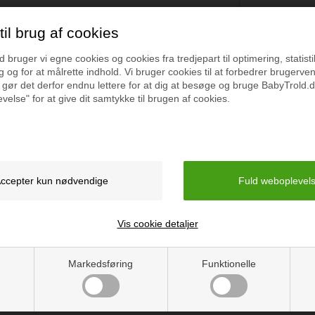
il brug af cookies
bruger vi egne cookies og cookies fra tredjepart til optimering, statisti
Specifikation
 og for at målrette indhold. Vi bruger cookies til at forbedrer brugerve
 gør det derfor endnu lettere for at dig at besøge og bruge BabyTrold.d
velse" for at give dit samtykke til brugen af cookies.
føl, som kan sejle på morens
Anbefalet alder:12m+
2 måneder.
Længde: 15cm
Bredde: 12cm
Højde: 10cm
Vægt: 177g
Vejledning
Vis cookie detaljer
Markedsføring
Funktionelle