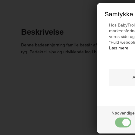
Samtykke t
Hos BabyTrold 
Beskrivelse
markedsføring
vores side og
"Fuld webople
Denne badeenhjørning familie består af en mor og to søde 
Læs mere
ryg. Perfekt til sjov og udviklende leg i badet for børn fra 1
Nødvendige