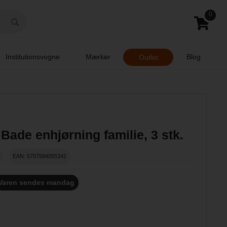
0
Institutionsvogne
Mærker
Blog
Outlet
Bade enhjørning familie, 3 stk.
EAN: 5707594055342
Varen sendes mandag