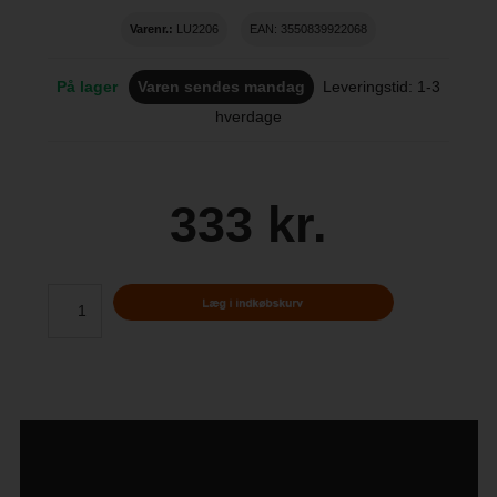
Varenr.:
LU2206
EAN: 3550839922068
På lager
Varen sendes mandag
Leveringstid: 1-3
hverdage
333 kr.
Beskrivelse