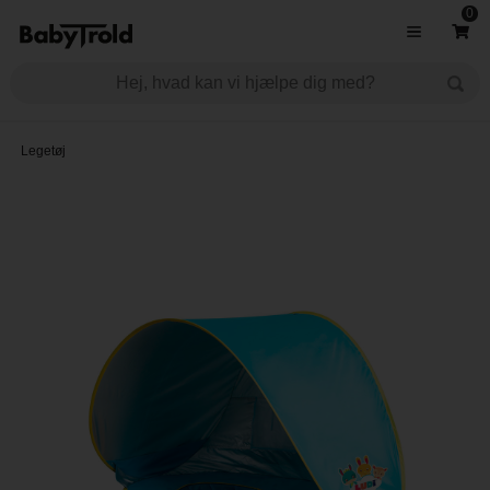
0
Legetøj