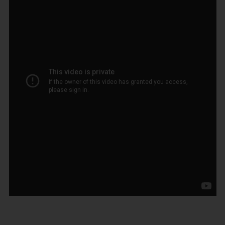
Vandleg i sikker skygge med teltet fra Ludi.
Dette telt er perfekt til vandleg på stranden og beskytter
mod UV stråler, som man skal passe på, når man er
ude om sommeren og solen står højt.
Bassinet gøres klar ved at grave en hul i sandet og
ligge bassinet deri. Fyld det med vand, og det er klar til
sjov vandleg i sikkerhed fra solen.
Teltet er let at folde ud og folde sammen igen og kan
opbevares i medfølgende taske.