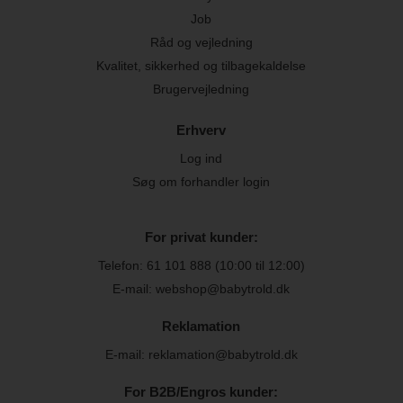
Job
Råd og vejledning
Kvalitet, sikkerhed og tilbagekaldelse
Brugervejledning
Erhverv
Log ind
Søg om forhandler login
For privat kunder:
Telefon:
61 101 888
(10:00 til 12:00)
E-mail: webshop@babytrold.dk
Reklamation
E-mail: reklamation@babytrold.dk
For B2B/Engros kunder: