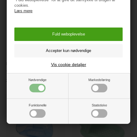
cookies.
Læs mere
Ludi Pop-up bassin til
EverEarth Badebassin til
Vis cookie detaljer
stranden
stranden
Nødvendige
Markedsføring
239,95
319 kr.
Funktionelle
Statistiske