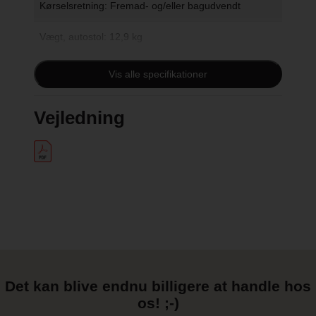
Kørselsretning: Fremad- og/eller bagudvendt
Vægt, autostol: 12,9 kg
Anbefalet alder: ca. 0 - 12 år (Maks højde på 150
Vis alle specifikationer
cm)
Vejledning
Det kan blive endnu billigere at handle hos
os! ;-)