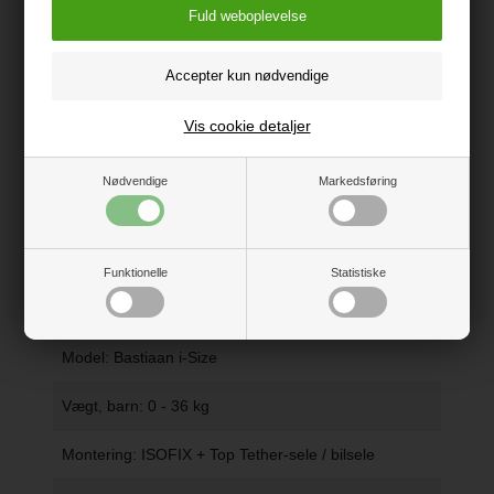
denne henseende leveres produktet med sædefor og
lændestøtte, mens sikkerhedsseler går med betræk.
Produktet har behageligt at røre ved og
rengøringsvenligt polstring og en aftagelig solskærm,
der beskytter mod sollys.
Vis cookie detaljer
Nødvendige
Markedsføring
Funktionelle
Statistiske
Specifikationer
Model: Bastiaan i-Size
Vægt, barn: 0 - 36 kg
Montering: ISOFIX + Top Tether-sele / bilsele