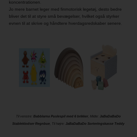
koncentrationen.
Jo mere barnet leger med finmotorisk legetøj, desto bedre
bliver det til at styre små bevægelser, hvilket også styrker
evnen til at skrive og håndtere hverdagsredskaber senere.
Til venstre:
Babblarna Puslespil med 6 brikker
, Midte:
JaBaDaBaDo
Stableklodser Regnbue
, Til højre:
JaBaDaBaDo Sorteringskasse Teddy