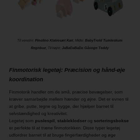
Til venstre:
Pinolino Klatresæt Kari
, Midte:
BabyTrold Tumleskum
Regnbue
, Til højre:
JaBaDaBaDo Gåvogn Teddy
Finmotorisk legetøj: Præcision og hånd-øje
koordination
Finmotorik handler om de små, præcise bevægelser, som
kræver samarbejde mellem hænder og øjne. Det er evnen til
at gribe, putte, tegne og bygge, der hjælper barnet til
selvstændighed og kreativitet.
Legetøj som
puslespil
,
stableklodser
og
sorteringsbokse
er perfekte til at træne finmotorikken. Disse typer legetøj
udfordrer barnet til at bruge fingerfærdigheder og øge