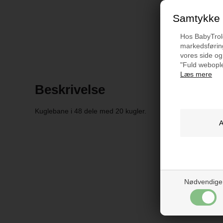
Samtykke t
Hos BabyTrold 
markedsføring
vores side og
"Fuld webople
Læs mere
Beskrivelse
Kuglebane i 48 dele med 20 kugler.
Nødvendige