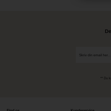
De
** Du k
Find os
Kundeservice