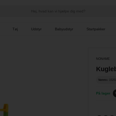
Tøj
Udstyr
Babyudstyr
Startpakker
NONAME
Kugleb
Varenr.:
1520
På lager