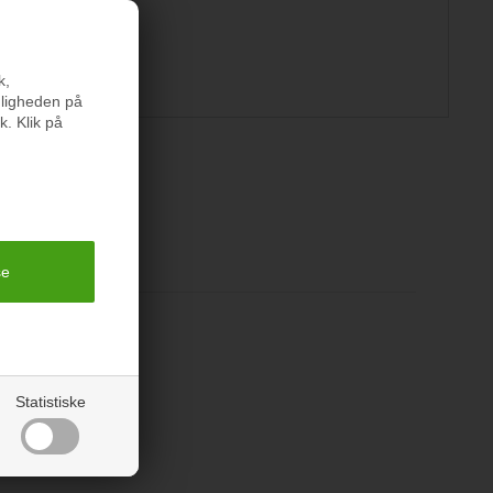
k,
nligheden på
k. Klik på
er
Statistiske