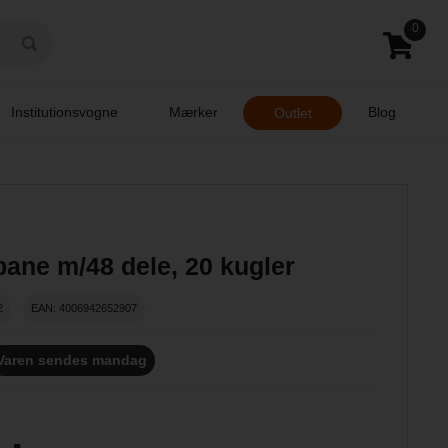
0
Institutionsvogne
Mærker
Blog
Outlet
ane m/48 dele, 20 kugler
2
EAN: 4006942652907
Varen sendes mandag