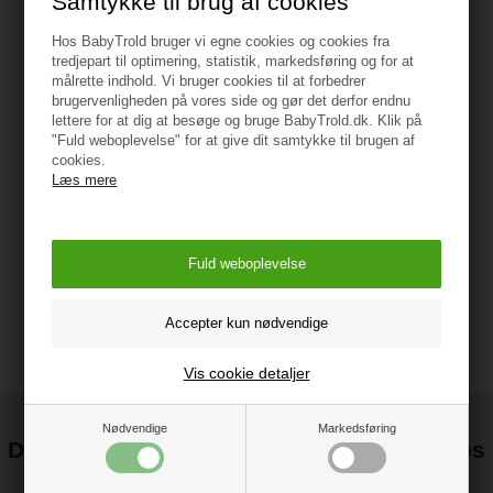
Samtykke til brug af cookies
Hos BabyTrold bruger vi egne cookies og cookies fra
Anbefalet alder: +12 år
tredjepart til optimering, statistik, markedsføring og for at
målrette indhold. Vi bruger cookies til at forbedrer
brugervenligheden på vores side og gør det derfor endnu
Mål: 47 x 50 x 28 cm
lettere for at dig at besøge og bruge BabyTrold.dk. Klik på
"Fuld weboplevelse" for at give dit samtykke til brugen af
Vægt: 2,5 kg
cookies.
Læs mere
Vejledning
Vis cookie detaljer
Nødvendige
Markedsføring
Det kan blive endnu billigere at handle hos
os! ;-)