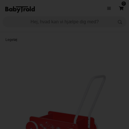
0
Legetøj