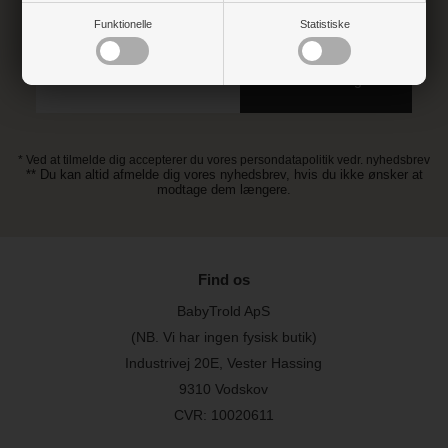
Tilmeld dig vores nyhedsbrev og gå ikke glip af gode tilbud
Funktionelle
Statistiske
* Ved at tilmelde dig accepterer du vores persondatapolitik vedr. nyhedsbrev
** Du kan altid afmelde dig vores nyhedsbrev, hvis du ikke ønsker at
modtage dem længere.
Find os
BabyTrold ApS
(NB. Vi har ingen fysisk butik)
Industrivej 20E, Vester Hassing
9310 Vodskov
CVR: 10020611