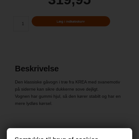
Beskrivelse
Den klassiske gåvogn i træ fra KREA med svanemotiv
på siderne kan sikre dukkerne sove dejligt.
Vognen har gummi hjul, så den kører stabilt og har en
mere lydløs kørsel.
Specifikationer