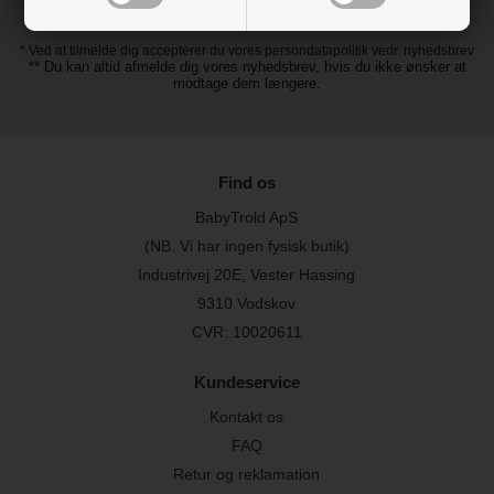
* Ved at tilmelde dig accepterer du vores persondatapolitik vedr. nyhedsbrev
** Du kan altid afmelde dig vores nyhedsbrev, hvis du ikke ønsker at
modtage dem længere.
Find os
BabyTrold ApS
(NB. Vi har ingen fysisk butik)
Industrivej 20E, Vester Hassing
9310 Vodskov
CVR: 10020611
Kundeservice
Kontakt os
FAQ
Retur og reklamation