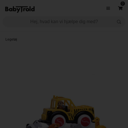
0
Legetøj