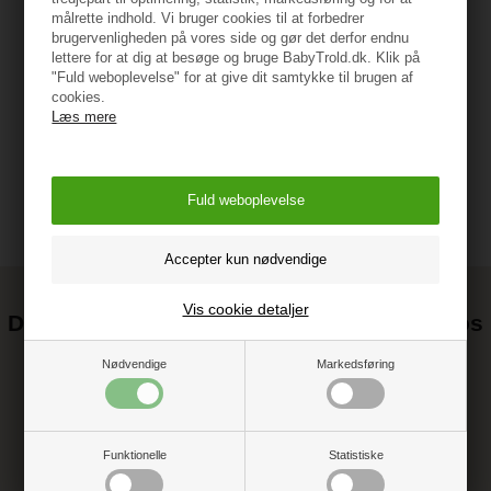
Specifikationer
målrette indhold. Vi bruger cookies til at forbedrer
brugervenligheden på vores side og gør det derfor endnu
lettere for at dig at besøge og bruge BabyTrold.dk. Klik på
"Fuld weboplevelse" for at give dit samtykke til brugen af
Vejledning
cookies.
Læs mere
Vis cookie detaljer
Det kan blive endnu billigere at handle hos
os! ;-)
Nødvendige
Markedsføring
Tilmeld dig vores nyhedsbrev og gå ikke glip af gode tilbud
Funktionelle
Statistiske