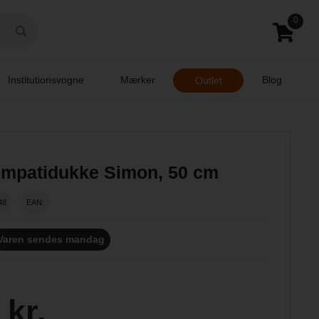
0
Institutionsvogne
Mærker
Blog
Outlet
empatidukke Simon, 50 cm
48
EAN:
Varen sendes mandag
 kr.