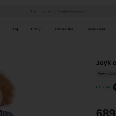
Tøj
Udstyr
Babyudstyr
Startpakker
Joyk 
Varenr.:
1036
På lager
689