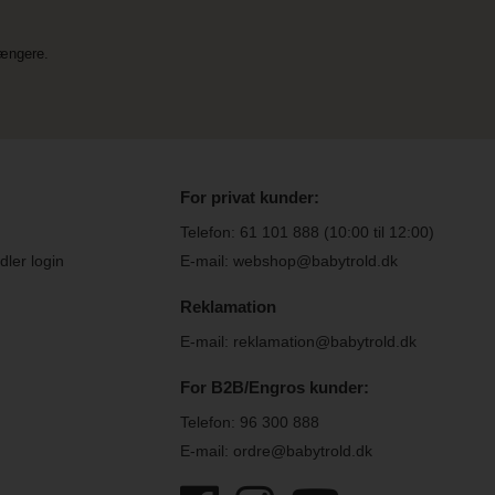
længere.
For privat kunder:
Telefon:
61 101 888
(10:00 til 12:00)
ler login
E-mail: webshop@babytrold.dk
Reklamation
E-mail: reklamation@babytrold.dk
For B2B/Engros kunder:
Telefon:
96 300 888
E-mail: ordre@babytrold.dk