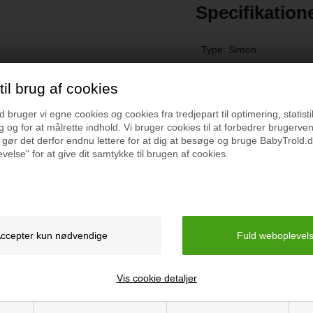
Specifikation
Type: Simon
Dukkerne er bløde og har
Mål: 50 cm
man kan betro sig til og en
il brug af cookies
Vask, dukke: Max. 40 gr
bruger vi egne cookies og cookies fra tredjepart til optimering, statisti
bytøj i de små størrelser, det
 og for at målrette indhold. Vi bruger cookies til at forbedrer brugerve
Vask, tøj: Max. 30 grader
 gør det derfor endnu lettere for at dig at besøge og bruge BabyTrold.d
 Joyk dukkerne. Dukkerne er
velse" for at give dit samtykke til brugen af cookies.
som om de passer en rigtig
ryk og det er let for børn der
Vejledning
ige dukker, og som terapi
åelse og omsorg overfor andre
kyttertrang hos børn.
Vis cookie detaljer
ter eller storebror.
erapiforløb med genoptræning
dde med dukkerne i deres arme.