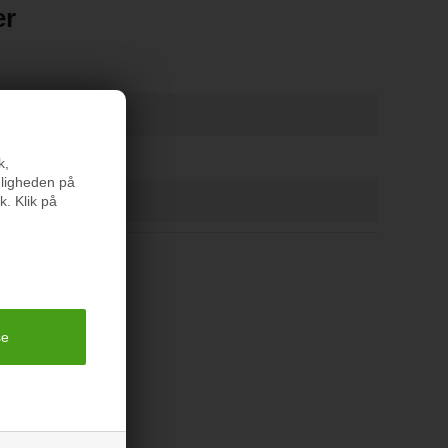
er
ader
k,
nligheden på
k. Klik på