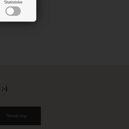
Statistiske
;-)