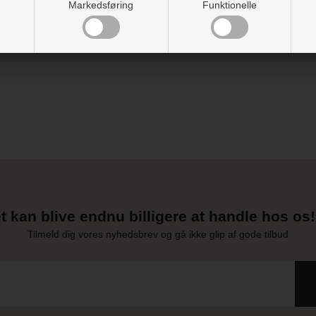
Markedsføring
Funktionelle
re fra dukke til dukke.
t kan blive endnu billigere at handle hos os! 
Tilmeld dig vores nyhedsbrev og gå ikke glip af gode tilbud