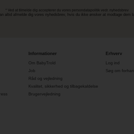
* Ved at tilmelde dig accepterer du vores persondatapolitik vedr. nyhedsbrev
an altid afmelde dig vores nyhedsbrev, hvis du ikke ønsker at modtage dem 
Informationer
Erhverv
Om BabyTrold
Log ind
Job
Søg om forhand
Råd og vejledning
Kvalitet, sikkerhed og tilbagekaldelse
ress
Brugervejledning