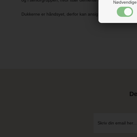
Nødvendige
Dukkerne er håndsyet, derfor kan ansigtsudtrykket godt varie
De