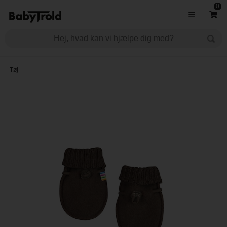
0
Tøj