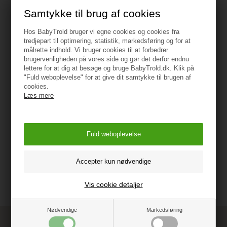
Samtykke til brug af cookies
Hos BabyTrold bruger vi egne cookies og cookies fra
tredjepart til optimering, statistik, markedsføring og for at
Specifikationer
målrette indhold. Vi bruger cookies til at forbedrer
brugervenligheden på vores side og gør det derfor endnu
lettere for at dig at besøge og bruge BabyTrold.dk. Klik på
Materiale: 100% Blød uld
"Fuld weboplevelse" for at give dit samtykke til brugen af
cookies.
Oeko-tek 100 certificeret
Læs mere
Vejledning
Vis cookie detaljer
Nødvendige
Markedsføring