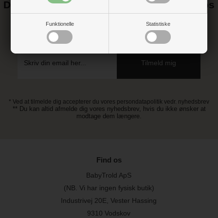
Det kan blive endnu billigere at handle hos
os! ;-)
Funktionelle
Statistiske
Tilmeld dig vores nyhedsbrev og gå ikke glip af gode tilbud
* Ved at tilmelde dig accepterer du vores persondatapolitik vedr. nyhedsbrev
** Du kan altid afmelde dig vores nyhedsbrev, hvis du ikke ønsker at
modtage dem længere.
Find os
BabyTrold ApS
(NB. Vi har ingen fysisk butik)
Industrivej 20E, Vester Hassing
9310 Vodskov