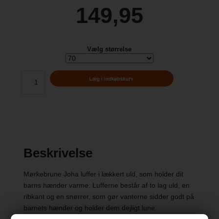
149,95
Vælg størrelse
Beskrivelse
Mørkebrune Joha luffer i lækkert uld, som holder dit
barns hænder varme. Lufferne består af to lag uld, en
ribkant og en snørrer, som gør vanterne sidder godt på
barnets hænder og holder dem dejligt lune.