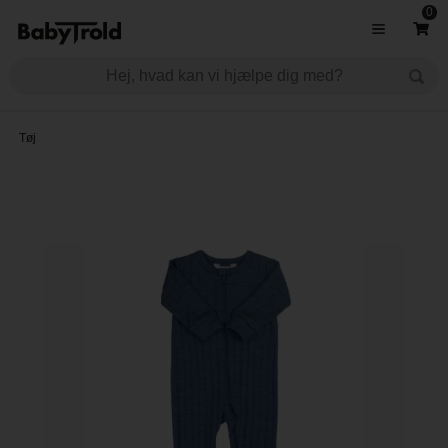
0
Tøj