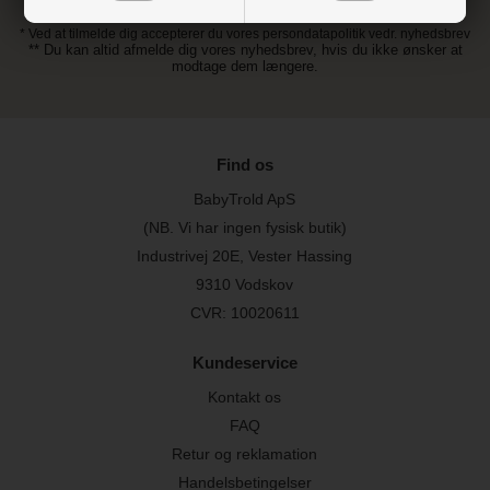
* Ved at tilmelde dig accepterer du vores persondatapolitik vedr. nyhedsbrev
** Du kan altid afmelde dig vores nyhedsbrev, hvis du ikke ønsker at
modtage dem længere.
Find os
BabyTrold ApS
(NB. Vi har ingen fysisk butik)
Industrivej 20E, Vester Hassing
9310 Vodskov
CVR: 10020611
Kundeservice
Kontakt os
FAQ
Retur og reklamation
Handelsbetingelser