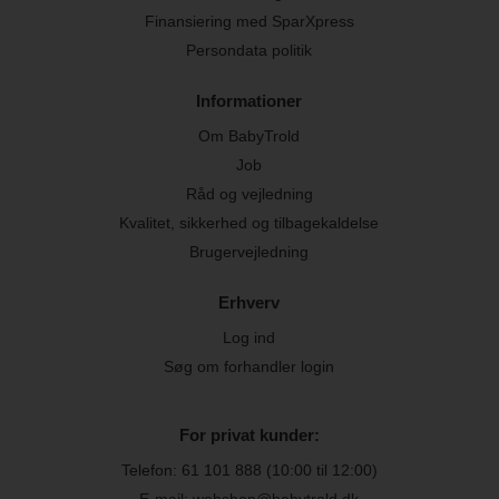
Finansiering med SparXpress
Persondata politik
Informationer
Om BabyTrold
Job
Råd og vejledning
Kvalitet, sikkerhed og tilbagekaldelse
Brugervejledning
Erhverv
Log ind
Søg om forhandler login
For privat kunder:
Telefon:
61 101 888
(10:00 til 12:00)
E-mail: webshop@babytrold.dk