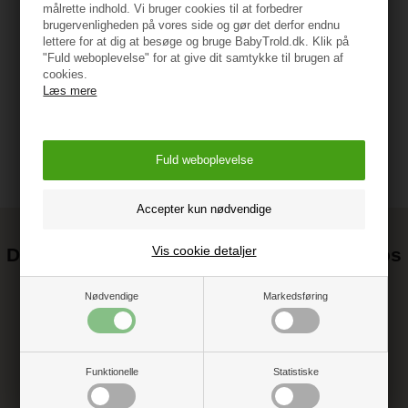
målrette indhold. Vi bruger cookies til at forbedrer
brugervenligheden på vores side og gør det derfor endnu
lettere for at dig at besøge og bruge BabyTrold.dk. Klik på
"Fuld weboplevelse" for at give dit samtykke til brugen af
Vejledning
cookies.
Læs mere
Vis cookie detaljer
Det kan blive endnu billigere at handle hos
os! ;-)
Nødvendige
Markedsføring
Tilmeld dig vores nyhedsbrev og gå ikke glip af gode tilbud
Funktionelle
Statistiske