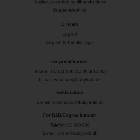
Kvalitet, sikkerhed og tilbagekaldelse
Brugervejledning
Erhverv
Log ind
Søg om forhandler login
For privat kunder:
Telefon:
61 101 888
(10:00 til 12:00)
E-mail: webshop@babytrold.dk
Reklamation
E-mail: reklamation@babytrold.dk
For B2B/Engros kunder:
Telefon:
96 300 888
E-mail: ordre@babytrold.dk