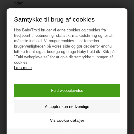
tiden.
Samtykke til brug af cookies
Hos BabyTrold bruger vi egne cookies og cookies fra
Specifikationer
tredjepart til optimering, statistik, markedsføring og for at
målrette indhold. Vi bruger cookies til at forbedrer
brugervenligheden på vores side og gør det derfor endnu
lettere for at dig at besøge og bruge BabyTrold.dk. Klik på
Materiale: 100% økologisk merino uld
"Fuld weboplevelse" for at give dit samtykke til brugen af
cookies.
Oeko-Tex 100 Certificeret
Læs mere
Vaskeanvisning: Vaskes ved 40 grader
Vejledning
Vis cookie detaljer