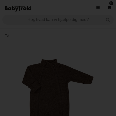
0
Tøj