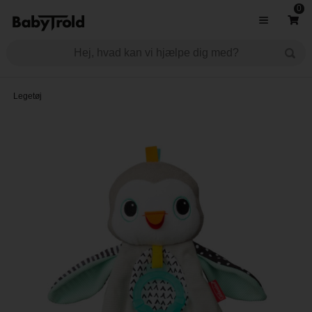
0
Legetøj