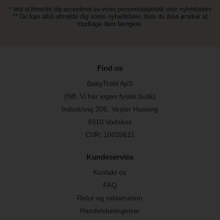
* Ved at tilmelde dig accepterer du vores persondatapolitik vedr. nyhedsbrev
** Du kan altid afmelde dig vores nyhedsbrev, hvis du ikke ønsker at
modtage dem længere.
Find os
BabyTrold ApS
(NB. Vi har ingen fysisk butik)
Industrivej 20E, Vester Hassing
9310 Vodskov
CVR: 10020611
Kundeservice
Kontakt os
FAQ
Retur og reklamation
Handelsbetingelser