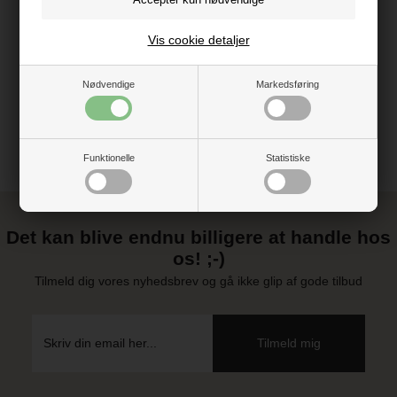
Vis cookie detaljer
Vejledning
Nødvendige
Markedsføring
Funktionelle
Statistiske
Det kan blive endnu billigere at handle hos
os! ;-)
Tilmeld dig vores nyhedsbrev og gå ikke glip af gode tilbud