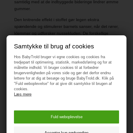
samtidig med at de indbyggede bideringe lindrer ømme
gummer.
Den knitrende effekt i stoffet gør legen ekstra
spændende og stimulerer barnets sanser, når det rører,
klemmer og udforsker nussekluden. De forskellige
teksturer og materialer giver både taktil og auditiv
Samtykke til brug af cookies
stimulering, hvilket hjælper med barnets tidlige
motoriske og sensoriske udvikling.
Hos BabyTrold bruger vi egne cookies og cookies fra
tredjepart til optimering, statistik, markedsføring og for at
En alsidig og elskelig nusseklud, der bliver en tryg ven
målrette indhold. Vi bruger cookies til at forbedrer
og samtidig giver underholdning og sanseudvikling
brugervenligheden på vores side og gør det derfor endnu
lettere for at dig at besøge og bruge BabyTrold.dk. Klik på
under leg.
"Fuld weboplevelse" for at give dit samtykke til brugen af
cookies.
Læs mere
Specifikationer
Anbefalet alder: +0 måneder