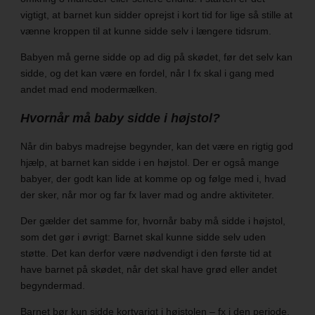
vigtigt, at barnet kun sidder oprejst i kort tid for lige så stille at
vænne kroppen til at kunne sidde selv i længere tidsrum.
Babyen må gerne sidde op ad dig på skødet, før det selv kan
sidde, og det kan være en fordel, når I fx skal i gang med
andet mad end modermælken.
Hvornår må baby sidde i højstol?
Når din babys madrejse begynder, kan det være en rigtig god
hjælp, at barnet kan sidde i en højstol. Der er også mange
babyer, der godt kan lide at komme op og følge med i, hvad
der sker, når mor og far fx laver mad og andre aktiviteter.
Der gælder det samme for, hvornår baby må sidde i højstol,
som det gør i øvrigt: Barnet skal kunne sidde selv uden
støtte. Det kan derfor være nødvendigt i den første tid at
have barnet på skødet, når det skal have grød eller andet
begyndermad.
Barnet bør kun sidde kortvarigt i højstolen – fx i den periode,