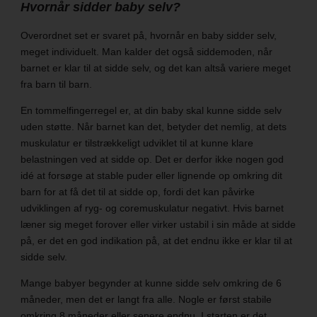
Hvornår sidder baby selv?
Overordnet set er svaret på, hvornår en baby sidder selv,
meget individuelt. Man kalder det også siddemoden, når
barnet er klar til at sidde selv, og det kan altså variere meget
fra barn til barn.
En tommelfingerregel er, at din baby skal kunne sidde selv
uden støtte. Når barnet kan det, betyder det nemlig, at dets
muskulatur er tilstrækkeligt udviklet til at kunne klare
belastningen ved at sidde op. Det er derfor ikke nogen god
idé at forsøge at stable puder eller lignende op omkring dit
barn for at få det til at sidde op, fordi det kan påvirke
udviklingen af ryg- og coremuskulatur negativt. Hvis barnet
læner sig meget forover eller virker ustabil i sin måde at sidde
på, er det en god indikation på, at det endnu ikke er klar til at
sidde selv.
Mange babyer begynder at kunne sidde selv omkring de 6
måneder, men det er langt fra alle. Nogle er først stabile
omkring 8 måneder eller senere endnu. I starten er det