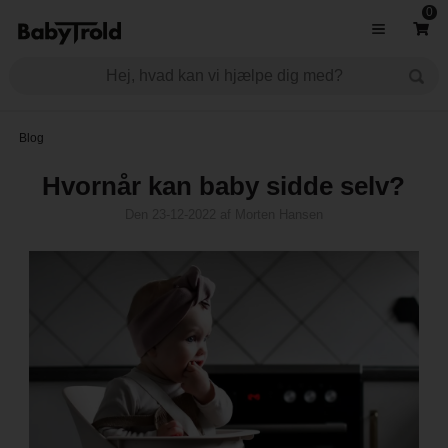
0
Blog
Hvornår kan baby sidde selv?
Den
23-12-2022
af
Morten Hansen