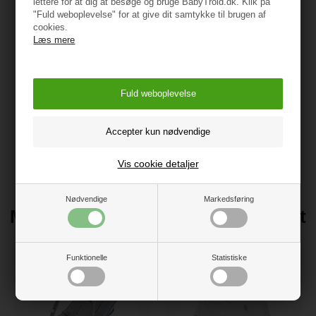
lettere for at dig at besøge og bruge BabyTrold.dk. Klik på
Hvornår må baby sidde op i barnevogn?
"Fuld weboplevelse" for at give dit samtykke til brugen af
cookies.
Mange forældre glæder sig til det tidspunkt, hvor deres barn
Læs mere
kan komme op at sidde i barnevognen, så han eller hun kan
følge med i verden omkring sig.
Der gælder samme anbefalinger for at sidde i barnevogn som
generelt: Babyer må sidde op i barnevognen, når de kan
sidde uden støtte. I starten kan det være en fordel med en
barnevognspude
, der sikrer, at barnet sidder godt og
komfortabelt.
Vis cookie detaljer
Nødvendige
Markedsføring
Måske du kunne være interesseret
i disse produkter
Funktionelle
Statistiske