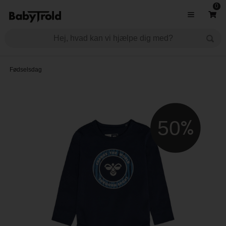
0
Fødselsdag
50