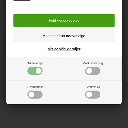
Måske er du også interesseret i
følgende produkter
Vis cookie detaljer
Nødvendige
Markedsføring
Hummel Bobby Pants, Blue
Hummel Langærmet Ball
Funktionelle
Statistiske
Nights
Body, Coronet Blue
199 kr.
99 kr.
179 kr.
89,50