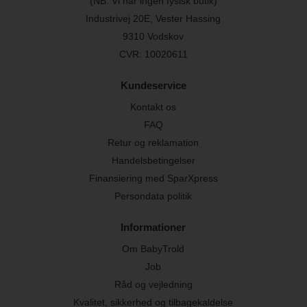
(NB. Vi har ingen fysisk butik)
Industrivej 20E, Vester Hassing
9310 Vodskov
CVR: 10020611
Kundeservice
Kontakt os
FAQ
Retur og reklamation
Handelsbetingelser
Finansiering med SparXpress
Persondata politik
Informationer
Om BabyTrold
Job
Råd og vejledning
Kvalitet, sikkerhed og tilbagekaldelse