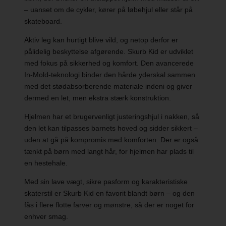
– uanset om de cykler, kører på løbehjul eller står på
skateboard.
Aktiv leg kan hurtigt blive vild, og netop derfor er
pålidelig beskyttelse afgørende. Skurb Kid er udviklet
med fokus på sikkerhed og komfort. Den avancerede
In-Mold-teknologi binder den hårde yderskal sammen
med det stødabsorberende materiale indeni og giver
dermed en let, men ekstra stærk konstruktion.
Hjelmen har et brugervenligt justeringshjul i nakken, så
den let kan tilpasses barnets hoved og sidder sikkert –
uden at gå på kompromis med komforten. Der er også
tænkt på børn med langt hår, for hjelmen har plads til
en hestehale.
Med sin lave vægt, sikre pasform og karakteristiske
skaterstil er Skurb Kid en favorit blandt børn – og den
fås i flere flotte farver og mønstre, så der er noget for
enhver smag.