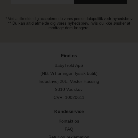
* Ved at tilmelde dig accepterer du vores persondatapolitik vedr. nyhedsbrev
** Du kan altid afmelde dig vores nyhedsbrev, hvis du ikke ønsker at
modtage dem længere.
Find os
BabyTrold ApS
(NB. Vi har ingen fysisk butik)
Industrivej 20E, Vester Hassing
9310 Vodskov
CVR: 10020611
Kundeservice
Kontakt os
FAQ
Retur og reklamation