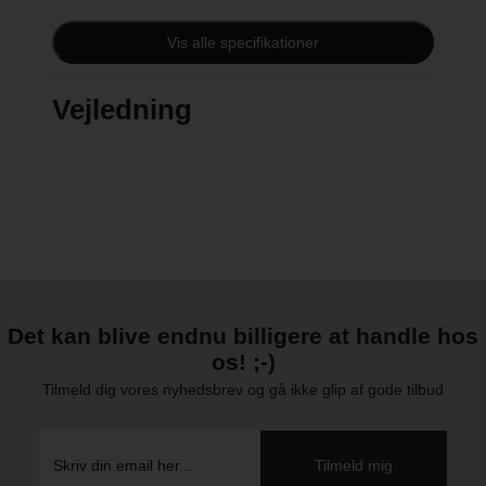
HOVEDOMFANG: 50-55 cm
Vis alle specifikationer
SKYGGE: Nej
Vejledning
VÆGT: 250 g.
Det kan blive endnu billigere at handle hos
os! ;-)
Tilmeld dig vores nyhedsbrev og gå ikke glip af gode tilbud