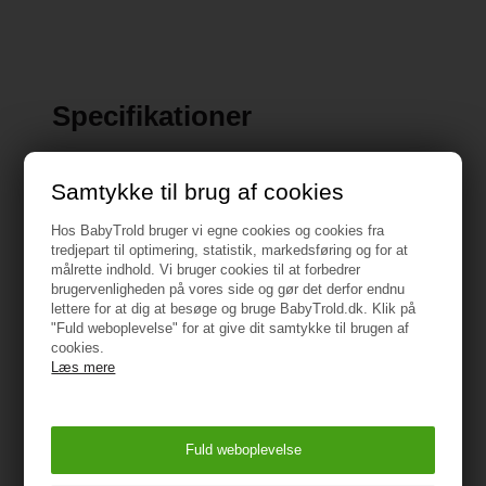
Specifikationer
Frisurevenlig justering: Takket være fordybningen i
Samtykke til brug af cookies
det højdejusterbare justeringssystem er hjelmen
også egnet til frisurer som hestehaler, knold eller
Hos BabyTrold bruger vi egne cookies og cookies fra
fletninger.
tredjepart til optimering, statistik, markedsføring og for at
målrette indhold. Vi bruger cookies til at forbedrer
brugervenligheden på vores side og gør det derfor endnu
Baglygte (ekstraudstyr): Lys til bagsiden af hjelmen
lettere for at dig at besøge og bruge BabyTrold.dk. Klik på
for bedre synlighed i trafikken – kan købes som
"Fuld weboplevelse" for at give dit samtykke til brugen af
tilbehør og er ikke inkluderet i leverancen.
cookies.
Læs mere
Zoom™ Spin justeringssystem: Drejehjul i nakken til
individuel tilpasning af hjelmens pasform.
Syede remme: For at opnå optimal aerodynamik er