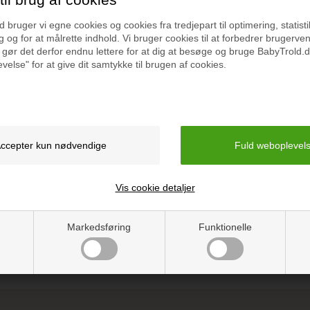
bruger vi egne cookies og cookies fra tredjepart til optimering, statisti
 og for at målrette indhold. Vi bruger cookies til at forbedrer brugerve
 gør det derfor endnu lettere for at dig at besøge og bruge BabyTrold.d
velse" for at give dit samtykke til brugen af cookies.
Specifikation
arnets første leve år, så er
Mål 18x3,5x21cm.
kan pynte i hjemmene.
Vejledning
om kan sættes i den fine ramme
Vis cookie detaljer
Markedsføring
Funktionelle