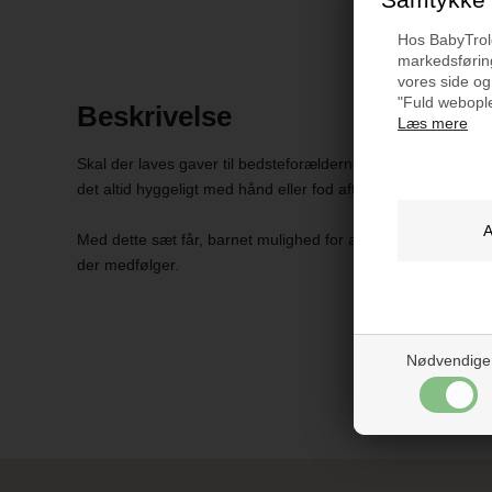
Hos BabyTrold 
markedsføring
vores side og
"Fuld webople
Beskrivelse
Læs mere
Skal der laves gaver til bedsteforælderne eller forælderne i b
det altid hyggeligt med hånd eller fod aftryk, som senere 
Med dette sæt får, barnet mulighed for at lave et aftryk, s
der medfølger.
Nødvendige