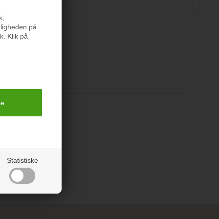
k,
nligheden på
k. Klik på
er
Statistiske