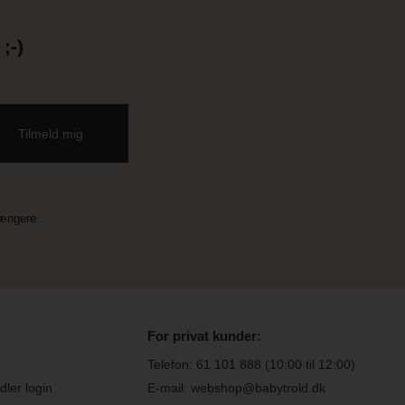
;-)
længere.
For privat kunder:
Telefon:
61 101 888
(10:00 til 12:00)
ler login
E-mail: webshop@babytrold.dk