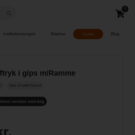
0
Institutionsvogne
Mærker
Blog
Outlet
ftryk i gips m/Ramme
5
EAN: 8719987361104
Varen sendes mandag
kr.