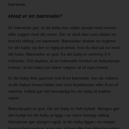
bæresele.
Hvad er en bæresele?
En bæresele gør, at din baby kan sidde oprejst med maven
eller ryggen mod din mave. Der er altså ikke som sådan en
korrekt stilling i en bæresele. Bæreselen skaber en tryghed
for din baby, og den er rigtig praktisk, hvis du skal på tur med
din baby. Bæreselen er god, fra din baby er omkring 3-4
måneder. Det skyldes, at en bæresele modsat en babyslynge
kræver, at din baby kan bære vægten af sit eget hoved.
Er din baby ikke gammel nok til en bæresele, kan du risikere,
at din babys hoved falder ned mod brystkassen eller til en af
siderne, hvilket gør det besværligt for din baby at trække
vejret.
Babyslyngen er god, når din baby er helt nyfødt. Slyngen gør
det muligt for din baby at ligge i en mere henlagt stilling.
Herudover gør slyngen også, at din baby ligger i en meget
tryg og fast position, som gør, at hun eller han ikke kan rykke