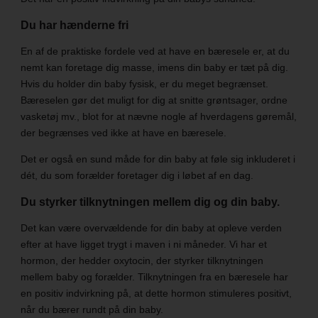
Du har hænderne fri
En af de praktiske fordele ved at have en bæresele er, at du
nemt kan foretage dig masse, imens din baby er tæt på dig.
Hvis du holder din baby fysisk, er du meget begrænset.
Bæreselen gør det muligt for dig at snitte grøntsager, ordne
vasketøj mv., blot for at nævne nogle af hverdagens gøremål,
der begrænses ved ikke at have en bæresele.
Det er også en sund måde for din baby at føle sig inkluderet i
dét, du som forælder foretager dig i løbet af en dag.
Du styrker tilknytningen mellem dig og din baby.
Det kan være overvældende for din baby at opleve verden
efter at have ligget trygt i maven i ni måneder. Vi har et
hormon, der hedder oxytocin, der styrker tilknytningen
mellem baby og forælder. Tilknytningen fra en bæresele har
en positiv indvirkning på, at dette hormon stimuleres positivt,
når du bærer rundt på din baby.