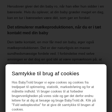
Herudover giver det din baby ro, når han eller hun sidder i en
bæresele. Hvis du oplever, at din baby græder meget en dag,
kan en tur i bæreselen være dét, som gør en forskel.
Det stimulerer mælkeproduktionen, når du er i tæt
kontakt med din baby
Den tætte kontakt, en mor får med sin baby, øger også
mælkeproduktionen. Det er der naturligvis en masse
sundhedsmæssige fordele ved. I forbindelse med selve
amningen er det dog en god idé at være opmærksom på, at
det ikke anbefales, at du bruger bæreselen imens. Her en
slynge mere ideel, da din baby her ligger i en bedre
Samtykke til brug af cookies
ammestilling.
Hos BabyTrold bruger vi egne cookies og cookies fra
Din babys tidlige sprog stimuleres
tredjepart til optimering, statistik, markedsføring og for at
målrette indhold. Vi bruger cookies til at forbedrer
Måden, din baby udvikler sit sprog på, er ved at spejle sig i
brugervenligheden på vores side og gør det derfor endnu
lettere for at dig at besøge og bruge BabyTrold.dk. Klik på
det, du gør og siger som forælder. Din baby lærer af at
"Fuld weboplevelse" for at give dit samtykke til brugen af
iagttage og efterligne mimik. Her en bæresele helt fantastisk,
cookies.