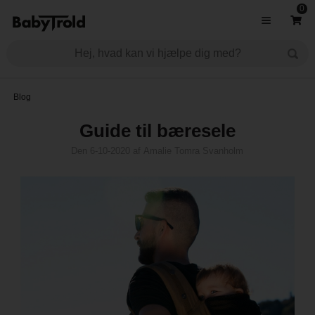
0
Blog
Guide til bæresele
Den
6-10-2020
af
Amalie Tomra Svanholm