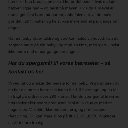
hun eller han bæres i en sele. Her er det bedst, hvis du lader
babyen ligge ned – og helst på maven. Hvis du alligevel er
nødsaget til at bære på barnet, anbefales det, at du maks.
gør det i 20 minutter og helst ikke mere end et par gange om
dagen.
Når din baby bliver ældre og selv kan holde sit hoved, kan du
sagtens bære på din baby i op mod en time, men igen – helst
ikke mere end et par gange om dagen.
Har du spørgsmål til vores bæreseler – så
kontakt os her
Vi ved, at du ønsker det bedste for din baby. Vi garanterer, at
du har din næste bæresele inden for 1-3 hverdage, og du får
fri fragt på ordrer over 299 kroner. Har du spørgsmål til vores
bæreseler eller andre produkter, skal du ikke tøve med at
ringe til os. Vi sidder klar med en ærlig og professionel
rådgivning. Du kan ringe til os på tlf. 61 10 18 88. Vi glæder
os til at høre fra dig!