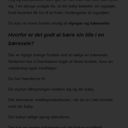
sig. I en slynge undgår du, at din baby belaster sin rygsøjle,
fordi hovedet får lov til at hvile i forlængelse af rygsøjlen.
Du kan se vores brede udvalg af
slynger og bæreseler
.
Hvorfor er det godt at bære sin lille i en
bæresele?
Der er rigtige mange fordele ved at vælge en bæresele.
Nedenfor har vi fremhævet nogle af disse fordele, hvor en
uddybning også medfølger:
Du har hænderne fri.
Du styrker tilknytningen mellem dig og din baby.
Det stimulerer mælkeproduktionen, når du er i tæt kontakt
med din baby.
Din babys tidlige sprog stimuleres.
Det har en positiv indvirkning på din babys sundhed.