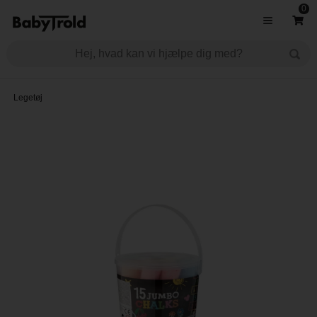
0
Legetøj