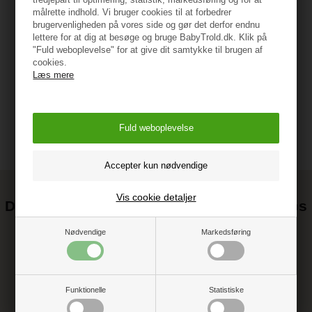
målrette indhold. Vi bruger cookies til at forbedrer
brugervenligheden på vores side og gør det derfor endnu
lettere for at dig at besøge og bruge BabyTrold.dk. Klik på
"Fuld weboplevelse" for at give dit samtykke til brugen af
Vejledning
cookies.
Læs mere
Vis cookie detaljer
Det kan blive endnu billigere at handle hos
os! ;-)
Nødvendige
Markedsføring
Tilmeld dig vores nyhedsbrev og gå ikke glip af gode tilbud
Funktionelle
Statistiske