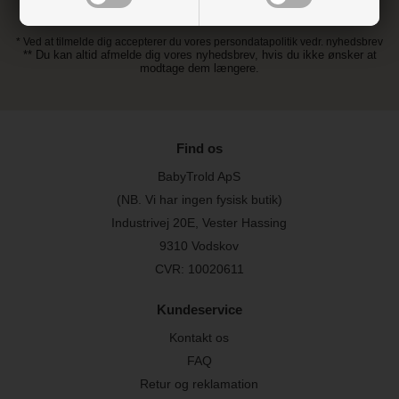
* Ved at tilmelde dig accepterer du vores persondatapolitik vedr. nyhedsbrev
** Du kan altid afmelde dig vores nyhedsbrev, hvis du ikke ønsker at
modtage dem længere.
Find os
BabyTrold ApS
(NB. Vi har ingen fysisk butik)
Industrivej 20E, Vester Hassing
9310 Vodskov
CVR: 10020611
Kundeservice
Kontakt os
FAQ
Retur og reklamation