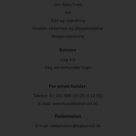
Om BabyTrold
Job
Råd og vejledning
Kvalitet, sikkerhed og tilbagekaldelse
Brugervejledning
Erhverv
Log ind
Søg om forhandler login
For privat kunder:
Telefon:
61 101 888
(10:00 til 12:00)
E-mail: webshop@babytrold.dk
Reklamation
E-mail: reklamation@babytrold.dk