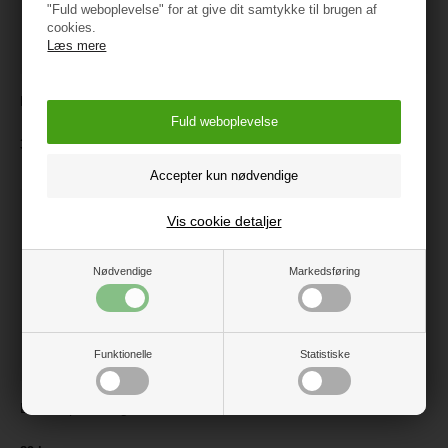
"Fuld weboplevelse" for at give dit samtykke til brugen af
cookies.
Læs mere
Erzi Honning
Erzi Jordbær Marmelade
39 kr.
39 kr.
Vis cookie detaljer
Nødvendige
Markedsføring
Funktionelle
Statistiske
Erzi Tropisk Frugtkurv