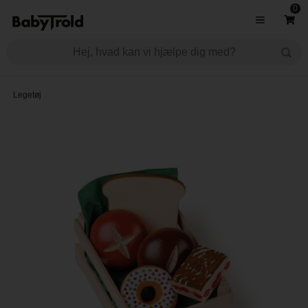
0
Legetøj