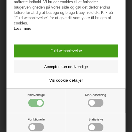
målrette indhold. Vi bruger cookies til at forbedrer
Specifikationer
brugervenligheden på vores side og gør det derfor endnu
lettere for at dig at besøge og bruge BabyTrold.dk. Klik på
"Fuld weboplevelse" for at give dit samtykke til brugen af
Farve:
Sort
cookies.
Læs mere
Højdeområde:
125–150 cm
Produktmål:
43 × 43 × 23 cm
Nettovægt:
2,2 kg
Bruttovægt (med emballage):
2,5 kg
Vis cookie detaljer
Materialer:
HDPE og tekstil
Vis alle specifikationer
Nødvendige
Markedsføring
Montering:
Bilens sikkerhedssele
ADVARSEL:
Alle seler, der fastgør barnesædet til køretøjet, skal
Monteringsretning:
Fremadvendt
være stramme. Eventuelle støtteben skal have kontakt
Funktionelle
Statistiske
med bilens gulv. Alle seler eller stødpuder, der
Sikkerhedsstandard:
i-Size (ECE R129)
fastholder barnet, skal tilpasses barnets krop, og