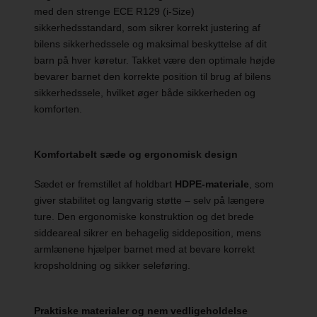
med den strenge ECE R129 (i-Size)
sikkerhedsstandard, som sikrer korrekt justering af
bilens sikkerhedssele og maksimal beskyttelse af dit
barn på hver køretur. Takket være den optimale højde
bevarer barnet den korrekte position til brug af bilens
sikkerhedssele, hvilket øger både sikkerheden og
komforten.
Komfortabelt sæde og ergonomisk design
Sædet er fremstillet af holdbart
HDPE-materiale
, som
giver stabilitet og langvarig støtte – selv på længere
ture. Den ergonomiske konstruktion og det brede
siddeareal sikrer en behagelig siddeposition, mens
armlænene hjælper barnet med at bevare korrekt
kropsholdning og sikker seleføring.
Praktiske materialer og nem vedligeholdelse