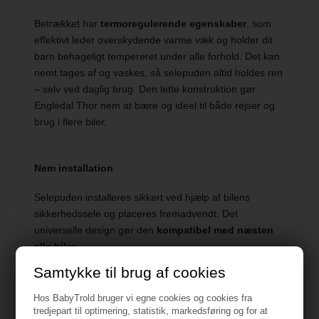
Betrækket har
termoregulerende egenskaber
, som
effektivt leder overskydende varme væk og holder dit
barn behageligt tempereret under alle forhold. Det kan
nemt tages af og vaskes, så selepuden altid holdes ren
– selv ved daglig brug. Den lette konstruktion gør
Engledal Thor nem at bære og ideel til både rejser og
brug i flere biler.
Nem installation
Selepuden installeres sikkert ved hjælp af bilens
sikkerhedssele og placeres fremadvendt. Det
universelle design gør den
kompatibel med næsten
alle biler
.
Samtykke til brug af cookies
Hos BabyTrold bruger vi egne cookies og cookies fra
tredjepart til optimering, statistik, markedsføring og for at