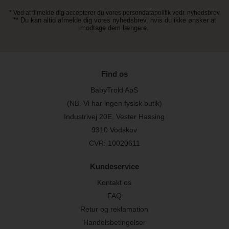
* Ved at tilmelde dig accepterer du vores persondatapolitik vedr. nyhedsbrev
** Du kan altid afmelde dig vores nyhedsbrev, hvis du ikke ønsker at
modtage dem længere.
Find os
BabyTrold ApS
(NB. Vi har ingen fysisk butik)
Industrivej 20E, Vester Hassing
9310 Vodskov
CVR: 10020611
Kundeservice
Kontakt os
FAQ
Retur og reklamation
Handelsbetingelser