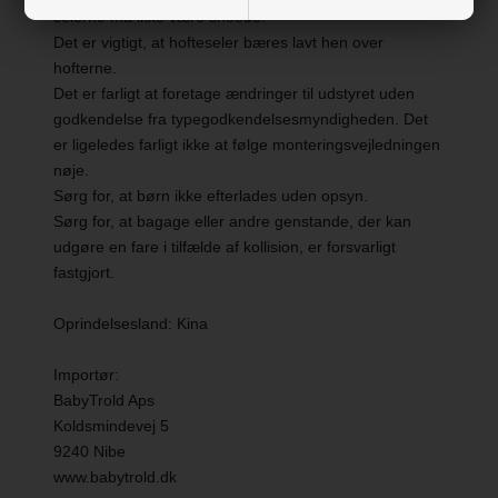
selerne må ikke være snoede.
Mål:
42,5 × 37,5 × 68 cm
Det er vigtigt, at hofteseler bæres lavt hen over
hofterne.
Vægt:
12,5 kg (5 stk)
Det er farligt at foretage ændringer til udstyret uden
godkendelse fra typegodkendelsesmyndigheden. Det
er ligeledes farligt ikke at følge monteringsvejledningen
nøje.
Sørg for, at børn ikke efterlades uden opsyn.
Sørg for, at bagage eller andre genstande, der kan
udgøre en fare i tilfælde af kollision, er forsvarligt
fastgjort.
Oprindelsesland: Kina
Importør:
BabyTrold Aps
Koldsmindevej 5
9240 Nibe
www.babytrold.dk