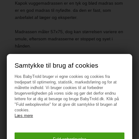
Kapok vuggemadrassen er en tyk og blød madras som
er en god madras til nyfødte. da den er fast, som
anbefalet af læger og eksperter.
Madrassen måler 57x75, dog kan størrelsen variere en
smule, eftersom madrasserne er stoppet og syet i
hånden.
Samtykke til brug af cookies
Hos BabyTrold bruger vi egne cookies og cookies fra
tredjepart til optimering, statistik, markedsføring og for at
Specifikationer
målrette indhold. Vi bruger cookies til at forbedrer
brugervenligheden på vores side og gør det derfor endnu
lettere for at dig at besøge og bruge BabyTrold.dk. Klik på
Fyld: 100% økologisk kapok
"Fuld weboplevelse" for at give dit samtykke til brugen af
cookies.
Læs mere
Betræk: 100% økologisk certificeret bomuld
Egenskaber: Allergivenlig, Åndbar, Antibakteriel,
Fugttransporterende, Temperaturregulerende,