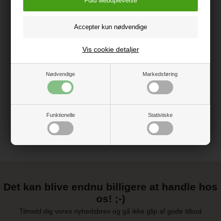
Vegansk
100% fri for skadelige kemikalier, SA8000 certificeret
Vis cookie detaljer
Mål: 57 x 75 cm
Nødvendige
Markedsføring
Vejledning
Funktionelle
Statistiske
Det kan blive endnu billigere at handle hos
os! ;-)
Tilmeld dig vores nyhedsbrev og gå ikke glip af gode tilbud