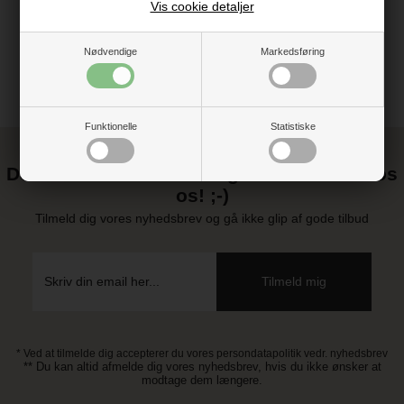
Vis cookie detaljer
Nødvendige
Markedsføring
Funktionelle
Statistiske
Det kan blive endnu billigere at handle hos
os! ;-)
Tilmeld dig vores nyhedsbrev og gå ikke glip af gode tilbud
* Ved at tilmelde dig accepterer du vores persondatapolitik vedr. nyhedsbrev
** Du kan altid afmelde dig vores nyhedsbrev, hvis du ikke ønsker at
modtage dem længere.