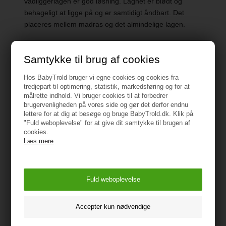
vådliggerlagen er god løsning. Lagnet er blødt og
behageligt at ligge på og er samtidigt åndbart. Det
placeres mellem madras og det almindelige lagen.
Samtykke til brug af cookies
Hos BabyTrold bruger vi egne cookies og cookies fra
tredjepart til optimering, statistik, markedsføring og for at
Specifikationer
målrette indhold. Vi bruger cookies til at forbedrer
brugervenligheden på vores side og gør det derfor endnu
lettere for at dig at besøge og bruge BabyTrold.dk. Klik på
Egenskaber: Åndbar, Vandtæt
"Fuld weboplevelse" for at give dit samtykke til brugen af
cookies.
Vaskvejledning: Må ikke tørres i tørretumbler – skal
Læs mere
hænge tørre, Vask ved 40 grader og maksimalt 60
grader
Mål: 35 x 95 cm (passer til barnevogn 37x96)
Vejledning