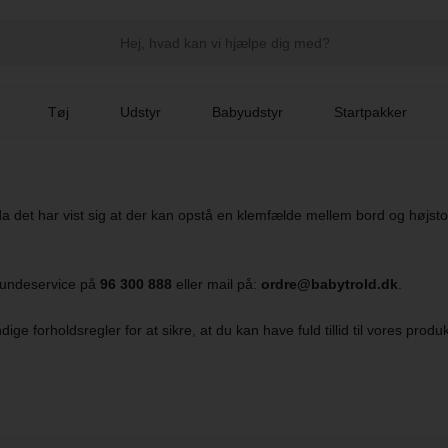
Tøj
Udstyr
Babyudstyr
Startpakker
, da det har vist sig at der kan opstå en klemfælde mellem bord og højst
 kundeservice på
96 300 888
eller mail på:
ordre@babytrold.dk
.
ige forholdsregler for at sikre, at du kan have fuld tillid til vores produk