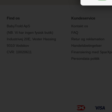
Find os
Kundeservice
BabyTrold ApS
Kontakt os
(NB. Vi har ingen fysisk butik)
FAQ
Industrivej 20E, Vester Hassing
Retur og reklamation
9310 Vodskov
Handelsbetingelser
CVR: 10020611
Finansiering med SparXp
Persondata politik