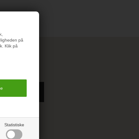
k,
nligheden på
k. Klik på
;-)
længere.
Statistiske