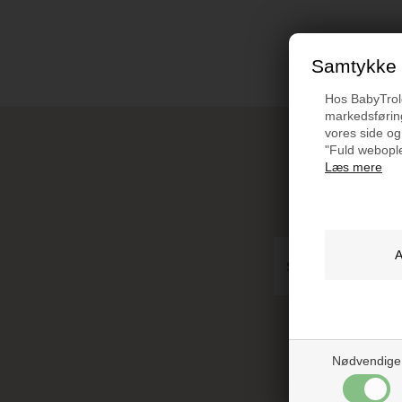
Samtykke t
Hos BabyTrold 
markedsføring
vores side og
"Fuld webople
Læs mere
De
** Du k
Nødvendige