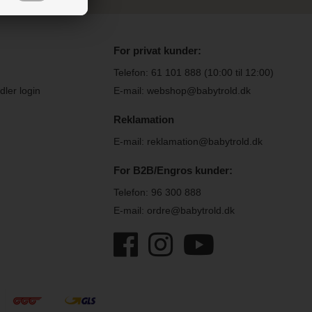
For privat kunder:
Telefon:
61 101 888
(10:00 til 12:00)
ler login
E-mail: webshop@babytrold.dk
Reklamation
E-mail: reklamation@babytrold.dk
For B2B/Engros kunder:
Telefon:
96 300 888
E-mail: ordre@babytrold.dk