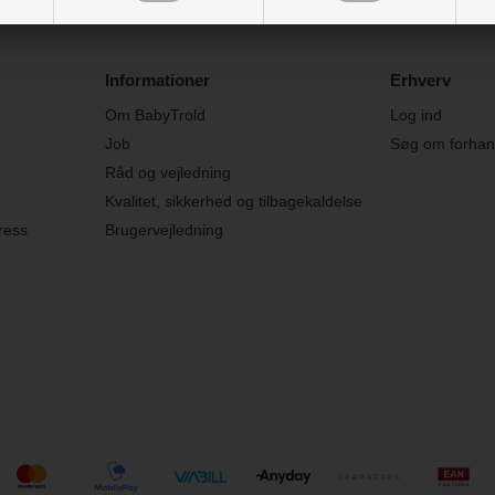
Informationer
Erhverv
Om BabyTrold
Log ind
Job
Søg om forhand
Råd og vejledning
Kvalitet, sikkerhed og tilbagekaldelse
ress
Brugervejledning