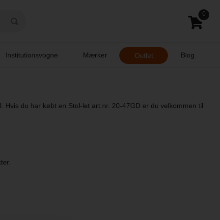
0
Institutionsvogne
Mærker
Blog
Outlet
ol. Hvis du har købt en Stol-let art.nr. 20-47GD er du velkommen til
ter.