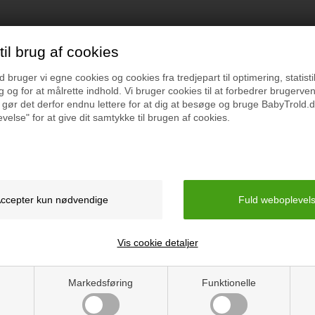
il brug af cookies
bruger vi egne cookies og cookies fra tredjepart til optimering, statisti
 og for at målrette indhold. Vi bruger cookies til at forbedrer brugerve
 gør det derfor endnu lettere for at dig at besøge og bruge BabyTrold.d
velse" for at give dit samtykke til brugen af cookies.
t kan blive endnu billigere at handle hos os! 
Tilmeld dig vores nyhedsbrev og gå ikke glip af gode tilbud
Vis cookie detaljer
* Ved at tilmelde dig accepterer du vores persondatapolitik vedr. nyhedsbrev
an altid afmelde dig vores nyhedsbrev, hvis du ikke ønsker at modtage dem 
Markedsføring
Funktionelle