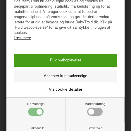
Hos BabyTrold bruger vi egne cookies og cookies fra
tredjepart til optimering, statistik, markedsføring og for at
målrette indhold. Vi bruger cookies til at forbedrer
brugervenligheden på vores side og gør det derfor endnu
lettere for at dig at besøge og bruge BabyTrold.dk. Klik på
"Fuld weboplevelse" for at give dit samtykke til brugen af
cookies.
Læs mere
Hjelm Skurb Kid, white crowns
Joha Colourfull Uld Leggings,
M
Light Grey Melange str. 80
361,95
159 kr.
Vis cookie detaljer
Nødvendige
Markedsføring
Funktionelle
Statistiske