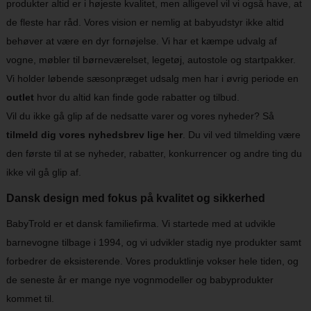
produkter altid er i højeste kvalitet, men alligevel vil vi også have, at
de fleste har råd. Vores vision er nemlig at babyudstyr ikke altid
behøver at være en dyr fornøjelse. Vi har et kæmpe udvalg af
vogne, møbler til børneværelset, legetøj, autostole og startpakker.
Vi holder løbende sæsonpræget udsalg men har i øvrig periode en
outlet
hvor du altid kan finde gode rabatter og tilbud.
Vil du ikke gå glip af de nedsatte varer og vores nyheder? Så
tilmeld dig vores nyhedsbrev lige her
. Du vil ved tilmelding være
den første til at se nyheder, rabatter, konkurrencer og andre ting du
ikke vil gå glip af.
Dansk design med fokus på kvalitet og sikkerhed
BabyTrold er et dansk familiefirma. Vi startede med at udvikle
barnevogne tilbage i 1994, og vi udvikler stadig nye produkter samt
forbedrer de eksisterende. Vores produktlinje vokser hele tiden, og
de seneste år er mange nye vognmodeller og babyprodukter
kommet til.