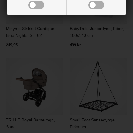
Minymo Strikket Cardigan,
BabyTrold Juniordyne, Fiber,
Blue Nights, Str. 62
100x140 cm
249,95
499 kr.
TRILLE Royal Barnevogn,
Small Foot Sansegynge,
Sand
Firkantet