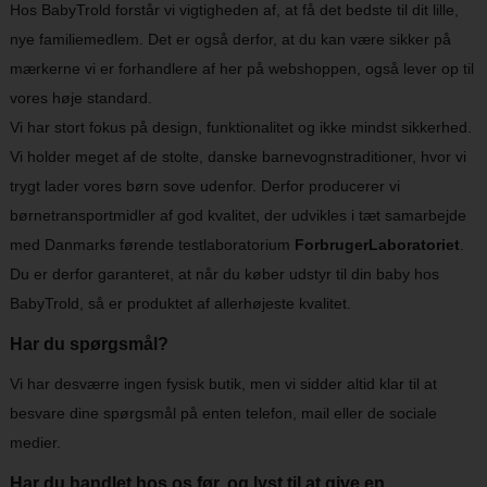
Hos BabyTrold forstår vi vigtigheden af, at få det bedste til dit lille,
nye familiemedlem. Det er også derfor, at du kan være sikker på
mærkerne vi er forhandlere af her på webshoppen, også lever op til
vores høje standard.
Vi har stort fokus på design, funktionalitet og ikke mindst sikkerhed.
Vi holder meget af de stolte, danske barnevognstraditioner, hvor vi
trygt lader vores børn sove udenfor. Derfor producerer vi
børnetransportmidler af god kvalitet, der udvikles i tæt samarbejde
med Danmarks førende testlaboratorium
ForbrugerLaboratoriet
.
Du er derfor garanteret, at når du køber udstyr til din baby hos
BabyTrold, så er produktet af allerhøjeste kvalitet.
Har du spørgsmål?
Vi har desværre ingen fysisk butik, men vi sidder altid klar til at
besvare dine spørgsmål på enten telefon, mail eller de sociale
medier.
Har du handlet hos os før, og lyst til at give en