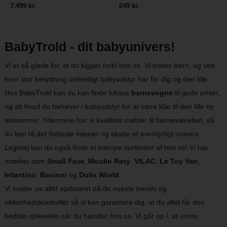
7.499 kr.
649 kr.
BabyTrold - dit babyunivers!
Vi er så glade for, at du kigger forbi hos os. Vi elsker børn, og ved
hvor stor betydning ordentligt babyudstyr har for dig og den lille.
Hos BabyTrold kan du kan finde luksus
barnevogne
til gode priser,
og alt hvad du behøver i babyudstyr for at være klar til den lille ny
ankommer. Ydermere har vi kvalitets møbler til børneværelset, så
du kan få det flotteste interiør og skabe et eventyrligt univers.
Legetøj kan du også finde et kæmpe sortiment af hos os! Vi har
mærker som
Small Foot
,
Moulin Roty
,
VILAC
,
Le Toy Van
,
Infantino
,
Baninni
og
Dolls World
.
Vi holder os altid opdateret på de nyeste trends og
sikkerhedskontroller så vi kan garantere dig, at du altid får den
bedste oplevelse når du handler hos os. Vi går op i, at vores