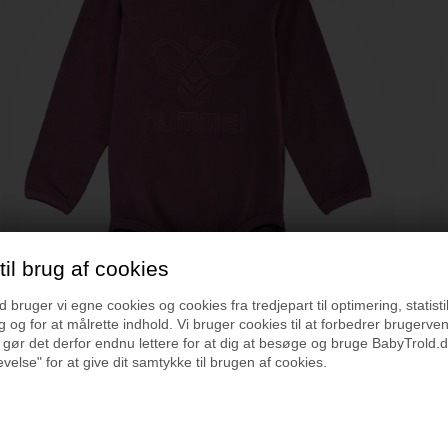
il brug af cookies
bruger vi egne cookies og cookies fra tredjepart til optimering, statisti
 og for at målrette indhold. Vi bruger cookies til at forbedrer brugerve
 gør det derfor endnu lettere for at dig at besøge og bruge BabyTrold.d
Hummel Langærmet Body, Tulipwood, Str. 98
Klei
velse" for at give dit samtykke til brugen af cookies.
159 kr.
248