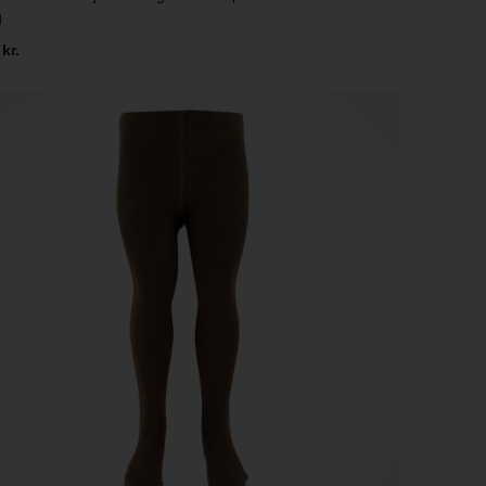
d
 kr.