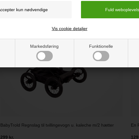
Vis cookie detaljer
Markedsføring
Funktionelle
BabyTrold Regnslag til tvillingevogn u. kaleche m/2 hætter
En 
299 kr.
129