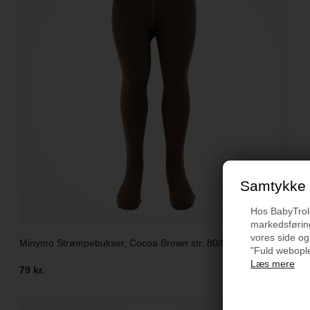
Samtykke t
Hos BabyTrold 
markedsføring
vores side og
Minymo Strømpebukser, Cocoa Brown str. 80/86
"Fuld webople
Læs mere
79 kr.