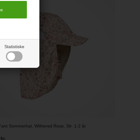
Statistiske
Fant Sommerhat, Withered Rose, Str. 1-2 år
 kr.