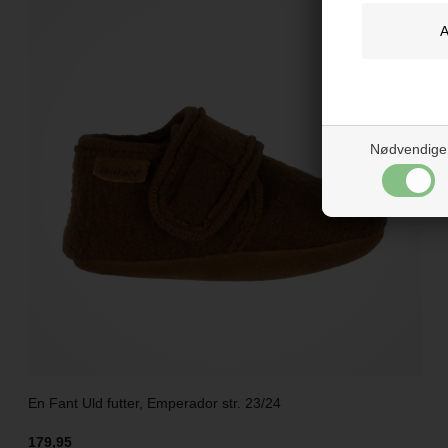
Nødvendige
En Fant Uld futter, Emperador str. 23/24
179,95