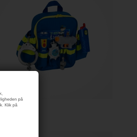
k,
nligheden på
k. Klik på
n Politi Rygsæk
,95