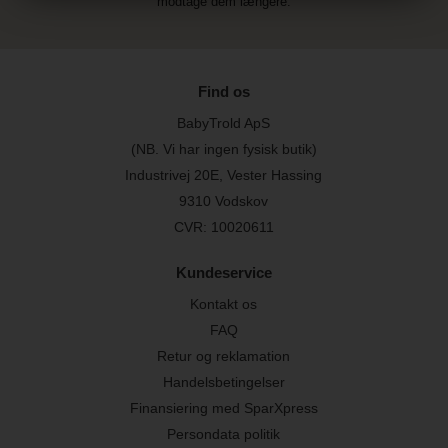
modtage dem længere.
Find os
BabyTrold ApS
(NB. Vi har ingen fysisk butik)
Industrivej 20E, Vester Hassing
9310 Vodskov
CVR: 10020611
Kundeservice
Kontakt os
FAQ
Retur og reklamation
Handelsbetingelser
Finansiering med SparXpress
Persondata politik