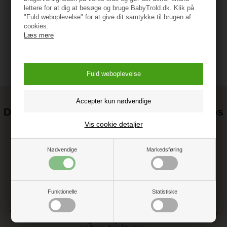
Vejledning
lettere for at dig at besøge og bruge BabyTrold.dk. Klik på
"Fuld weboplevelse" for at give dit samtykke til brugen af
cookies.
Læs mere
Det kan blive endnu billigere at handle hos
os! ;-)
Vis cookie detaljer
Tilmeld dig vores nyhedsbrev og gå ikke glip af gode tilbud
Nødvendige
Markedsføring
Funktionelle
Statistiske
* Ved at tilmelde dig accepterer du vores persondatapolitik vedr. nyhedsbrev
** Du kan altid afmelde dig vores nyhedsbrev, hvis du ikke ønsker at